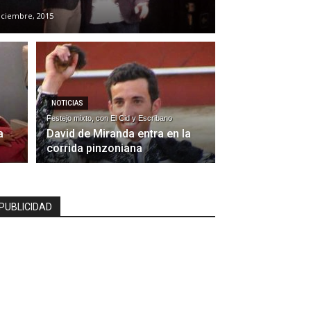
iciembre, 2015
NOTICIAS
Festejo mixto, con El Cid y Escribano
a
David de Miranda entra en la
corrida pinzoniana
PUBLICIDAD