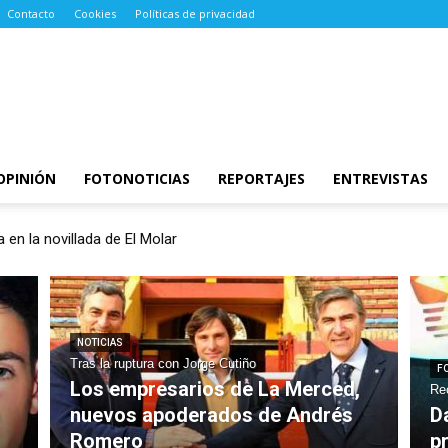
Contacto
Cookies
Políticas de privacidad
OPINIÓN
FOTONOTICIAS
REPORTAJES
ENTREVISTAS
n la novillada de El Molar
on la espada en Marbella
NOTICIAS
Tras la ruptura con Jorge Cutiño
F
Los empresarios de La Merced,
Rec
a
nuevos apoderados de Andrés
D
Romero
p