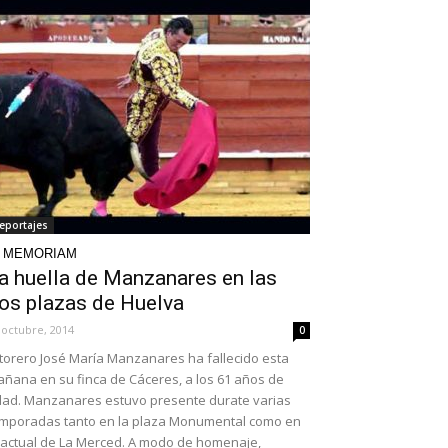
eportajes
N MEMORIAM
a huella de Manzanares en las
os plazas de Huelva
 octubre, 2014
0
 torero José María Manzanares ha fallecido esta
ñana en su finca de Cáceres, a los 61 años de
ad. Manzanares estuvo presente durate varias
mporadas tanto en la plaza Monumental como en
 actual de La Merced. A modo de homenaje,