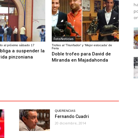
ha
po
o
FotoNoticias
do al próximo sábado 17
Trofeo al 'Triunfador' y 'Mejor estocada' de
Feria
obliga a suspender la
Doble trofeo para David de
rida pinzoniana
Miranda en Majadahonda
QUERENCIAS
Fernando Cuadri
20 diciembre, 2014