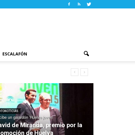
ESCALAFÓN
OTONOTICIAS
ibe un galardón 'Huelva joven'
avid de Miranda, premio por la
romoción de Huelva