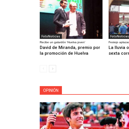
FotoNoticias
FotoNoticias
Recibe un galardón 'Huelva joven'
Festejo aplaza
David de Miranda, premio por
La lluvia 
la promoción de Huelva
sexta cor
OPINIÓN