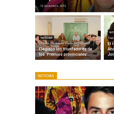
13 diciembre, 2015
NOT
NOTICIAS
Tras
El 
Miranda, Dominguez Camacho y Cuadri
Elegidos los triunfadores de
An
los ‘Premios provinciales’
Jor
NOTICIAS