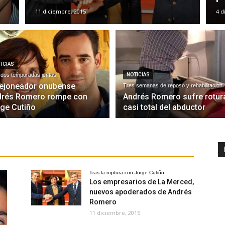
11 diciembre, 2015
4 d
ICIAS
 dos temporadas juntos
NOTICIAS
rejoneador onubense
Tres semanas de reposo y rehabilitación
drés Romero rompe con
Andrés Romero sufre rotur
ge Cutiño
casi total del abductor
Tras la ruptura con Jorge Cutiño
Los empresarios de La Merced,
nuevos apoderados de Andrés
Romero
11 diciembre, 2015