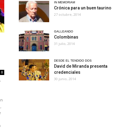
IN MEMORIAM
Crónica para un buen taurino
27 octubre, 2014
GALLEANDO
Colombinas
31 julio, 2014
DESDE EL TENDIDO DOS
David de Miranda presenta
credenciales
0
30 junio, 2014
o
en
,
e
n