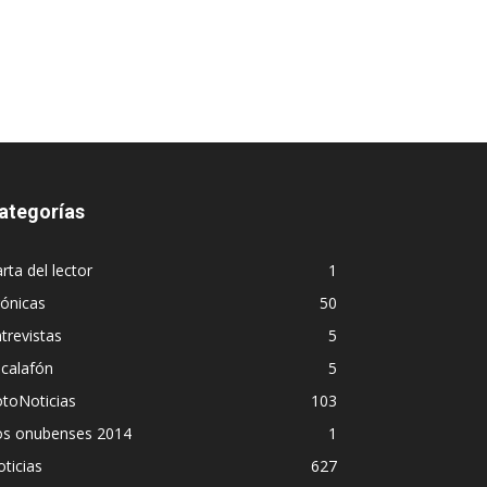
ategorías
rta del lector
1
ónicas
50
trevistas
5
calafón
5
toNoticias
103
os onubenses 2014
1
ticias
627