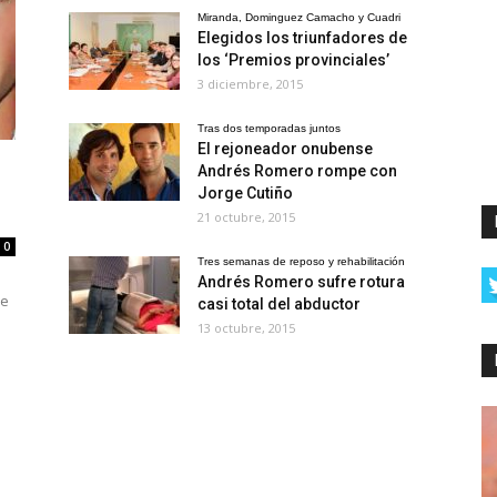
Miranda, Dominguez Camacho y Cuadri
Elegidos los triunfadores de
los ‘Premios provinciales’
3 diciembre, 2015
Tras dos temporadas juntos
El rejoneador onubense
Andrés Romero rompe con
Jorge Cutiño
21 octubre, 2015
0
Tres semanas de reposo y rehabilitación
Andrés Romero sufre rotura
de
casi total del abductor
13 octubre, 2015