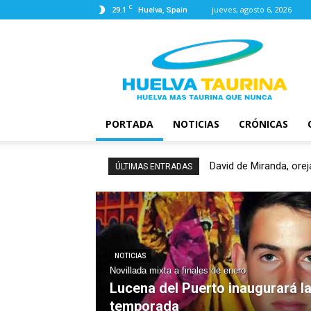
C
29.1
jueves, agosto 6, 2026
Huelva, Spain
Huelva
Taurina
PORTADA
NOTICIAS
CRÓNICAS
David de Miranda, oreja e
Emilio Silvera falla c
ÚLTIMAS ENTRADAS
NOTICIAS
Novillada mixta a finales de enero
Lucena del Puerto inaugurará l
temporada