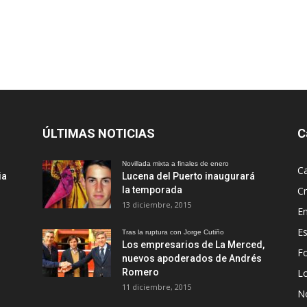
ÚLTIMAS NOTICIAS
C
Novillada mixta a finales de enero
Ca
ia
Lucena del Puerto inaugurará
la temporada
Cr
13 diciembre, 2015
En
Es
Tras la ruptura con Jorge Cutiño
Los empresarios de La Merced,
Fo
nuevos apoderados de Andrés
Romero
L
11 diciembre, 2015
No