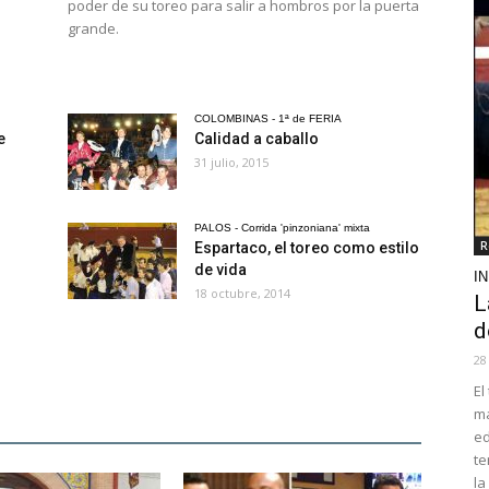
poder de su toreo para salir a hombros por la puerta
grande.
COLOMBINAS - 1ª de FERIA
e
Calidad a caballo
31 julio, 2015
PALOS - Corrida 'pinzoniana' mixta
R
Espartaco, el toreo como estilo
de vida
I
18 octubre, 2014
L
d
28
El
ma
ed
te
la