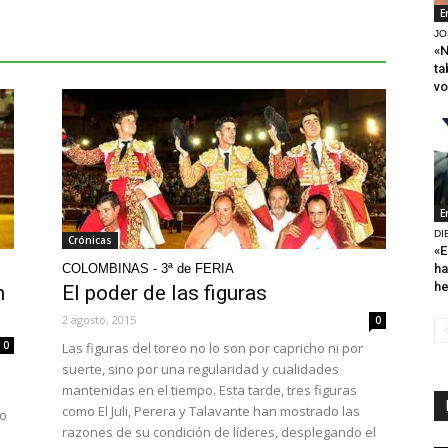
E
JO
«N
ta
vo
E
DI
Crónicas
«E
ha
COLOMBINAS - 3ª de FERIA
h
n
El poder de las figuras
2 agosto, 2015
0
0
Las figuras del toreo no lo son por capricho ni por
suerte, sino por una regularidad y cualidades
mantenidas en el tiempo. Esta tarde, tres figuras
como El Juli, Perera y Talavante han mostrado las
bo
razones de su condición de líderes, desplegando el