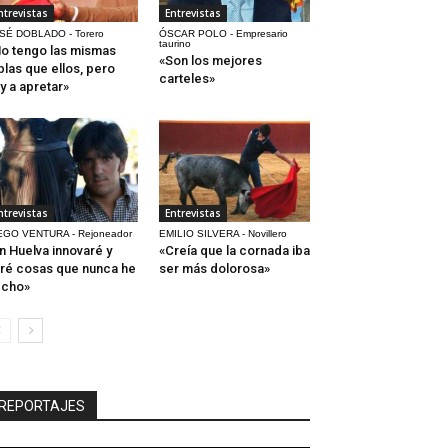
ntrevistas
Entrevistas
SÉ DOBLADO - Torero
ÓSCAR POLO - Empresario
taurino
o tengo las mismas
«Son los mejores
blas que ellos, pero
carteles»
y a apretar»
ntrevistas
Entrevistas
EGO VENTURA - Rejoneador
EMILIO SILVERA - Novillero
n Huelva innovaré y
«Creía que la cornada iba
ré cosas que nunca he
ser más dolorosa»
echo»
REPORTAJES