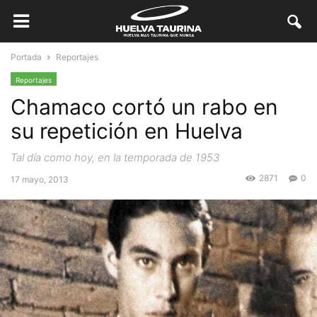
Portada
Reportajes
Reportajes
Chamaco cortó un rabo en
su repetición en Huelva
Tal día como hoy, en la temporada de 1953
2871
0
17 mayo, 2013