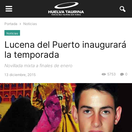
Portada
Noticias
Noticias
Lucena del Puerto inaugurará
la temporada
Novillada mixta a finales de enero
5753
0
13 diciembre, 2015