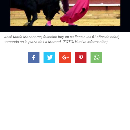
José María Mazanares, fallecido hoy en su finca a los 61 años de edad,
toreando en la plaza de La Merced. (FOTO: Huelva Información)