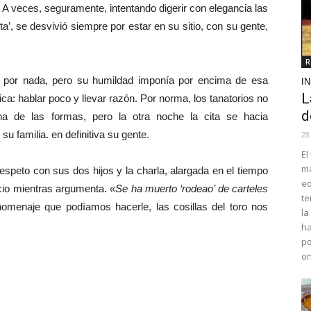
 A veces, seguramente, intentando digerir con elegancia las
sta’, se desvivió siempre por estar en su sitio, con su gente,
R
or nada, pero su humildad imponía por encima de esa
I
L
ca: hablar poco y llevar razón. Por norma, los tanatorios no
d
na de las formas, pero la otra noche la cita se hacia
su familia. en definitiva su gente.
28
El
ma
speto con sus dos hijos y la charla, alargada en el tiempo
ed
ncio mientras argumenta.
«Se ha muerto ‘rodeao’ de carteles
te
omenaje que podíamos hacerle, las cosillas del toro nos
la
ha
po
o