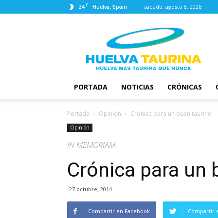
C
24
sábado, agosto 8, 2026
Huelva, Spain
Huelva
Taurina
PORTADA
NOTICIAS
CRÓNICAS
Portada
Opinión
Crónica para un buen taurino
Opinión
IN MEMORIAM
Crónica para un 
27 octubre, 2014
Compartir en Facebook
Compartir 