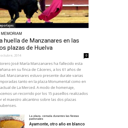
eportajes
N MEMORIAM
a huella de Manzanares en las
os plazas de Huelva
 octubre, 2014
0
 torero José María Manzanares ha fallecido esta
ñana en su finca de Cáceres, a los 61 años de
ad. Manzanares estuvo presente durate varias
mporadas tanto en la plaza Monumental como en
 actual de La Merced. A modo de homenaje,
cemos un recorrido por los 15 paseíllos realizados
r el maestro alicantino sobre las dos plazas
nubenses.
La plaza, cerrada durantes las fiestas
patronales
Ayamonte, otro año en blanco