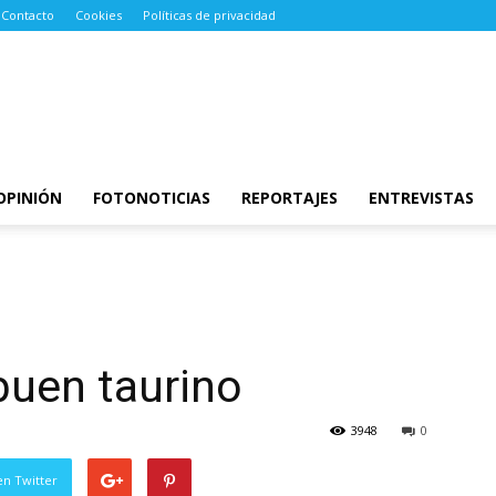
Contacto
Cookies
Políticas de privacidad
OPINIÓN
FOTONOTICIAS
REPORTAJES
ENTREVISTAS
buen taurino
3948
0
en Twitter