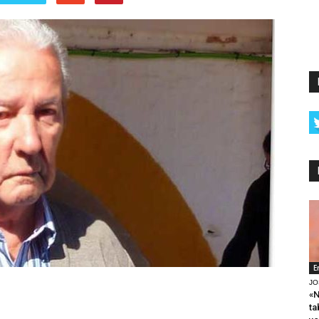
E
JO
«N
ta