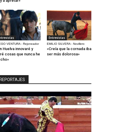
y a apretar»
ntrevistas
Entrevistas
EGO VENTURA - Rejoneador
EMILIO SILVERA - Novillero
n Huelva innovaré y
«Creía que la cornada iba
ré cosas que nunca he
ser más dolorosa»
echo»
REPORTAJES