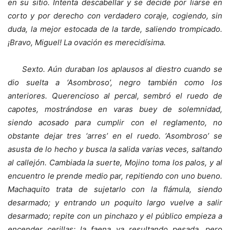
en su sitio. Intenta descabellar y se decide por liarse en
corto y por derecho con verdadero coraje, cogiendo, sin
duda, la mejor estocada de la tarde, saliendo trompicado.
¡Bravo, Miguel! La ovación es merecidísima.
Sexto. Aún duraban los aplausos al diestro cuando se
dio suelta a ‘Asombroso’, negro también como los
anteriores. Querencioso al percal, sembró el ruedo de
capotes, mostrándose en varas buey de solemnidad,
siendo acosado para cumplir con el reglamento, no
obstante dejar tres ‘arres’ en el ruedo. ‘Asombroso’ se
asusta de lo hecho y busca la salida varias veces, saltando
al callejón. Cambiada la suerte, Mojino toma los palos, y al
encuentro le prende medio par, repitiendo con uno bueno.
Machaquito trata de sujetarlo con la flámula, siendo
desarmado; y entrando un poquito largo vuelve a salir
desarmado; repite con un pinchazo y el público empieza a
encender cerillas; la faena va resultando pesada, pero