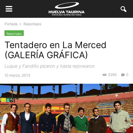
Portada
Reportajes
Reportajes
Tentadero en La Merced
(GALERÍA GRÁFICA)
Luque y Fandiño picaron y hasta rejonearon
3265
0
10 marzo, 2013