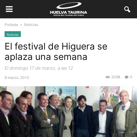
Portada
Noticias
Noticias
El festival de Higuera se
aplaza una semana
El domingo 17 de marzo, a las 12
2098
0
8 marzo, 2013