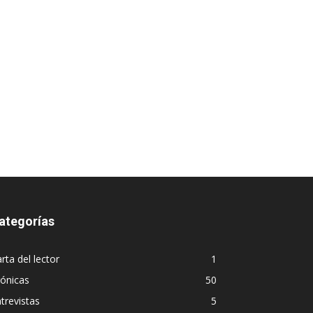
ategorías
rta del lector
1
ónicas
50
trevistas
5