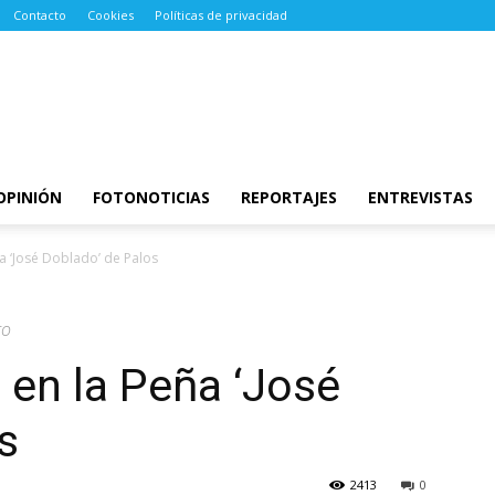
Contacto
Cookies
Políticas de privacidad
OPINIÓN
FOTONOTICIAS
REPORTAJES
ENTREVISTAS
a ‘José Doblado’ de Palos
ro
 en la Peña ‘José
s
2413
0