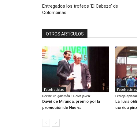
Entregados los trofeos ‘El Cabezo’ de
Colombinas
OTROS ARTÍCULOS
FotoNoticias
FotoNoticias
Recibe un galardón 'Huelva joven'
Festejo aplaza
David de Miranda, premio por la
La lluvia ob
promoción de Huelva
corrida pin