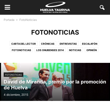
Portada
FotoNoticias
FOTONOTICIAS
CARTA DEL LECTOR
CRÓNICAS
ENTREVISTAS
ESCALAFÓN
FOTONOTICIAS
LOS ONUBENSES 2014
NOTICIAS
OPINIÓN
REPORTAJES
SIN CATEGORÍA
FOTONOTICIAS
David de Miranda, premio por la promoción
de Huelva
4 diciembre, 2015