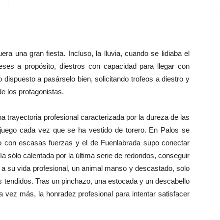
 una gran fiesta. Incluso, la lluvia, cuando se lidiaba el
 Reses a propósito, diestros con capacidad para llegar con
co dispuesto a pasárselo bien, solicitando trofeos a diestro y
de los protagonistas.
a trayectoria profesional caracterizada por la dureza de las
n juego cada vez que se ha vestido de torero. En Palos se
o con escasas fuerzas y el de Fuenlabrada supo conectar
ría sólo calentada por la última serie de redondos, conseguir
in a su vida profesional, un animal manso y descastado, solo
los tendidos. Tras un pinchazo, una estocada y un descabello
a vez más, la honradez profesional para intentar satisfacer