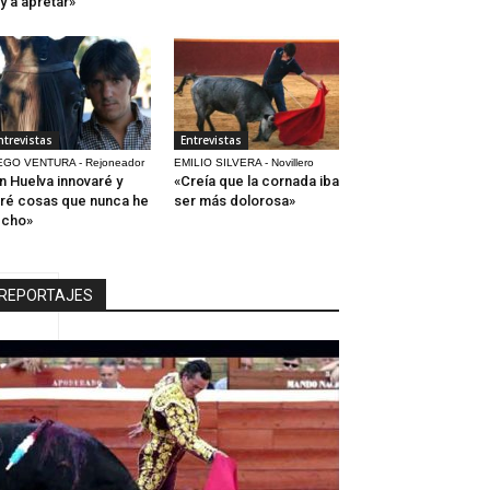
y a apretar»
ntrevistas
Entrevistas
EGO VENTURA - Rejoneador
EMILIO SILVERA - Novillero
n Huelva innovaré y
«Creía que la cornada iba
ré cosas que nunca he
ser más dolorosa»
echo»
REPORTAJES