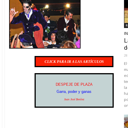
R
I
L
d
28
CLICK PARA IR A LAS ARTÍCULOS
El
ma
ed
te
DESPEJE DE PLAZA
la
Garra, poder y ganas
ha
po
Juan José Benítez
o