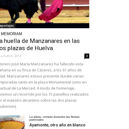
eportajes
N MEMORIAM
a huella de Manzanares en las
os plazas de Huelva
 octubre, 2014
0
 torero José María Manzanares ha fallecido esta
ñana en su finca de Cáceres, a los 61 años de
ad. Manzanares estuvo presente durate varias
mporadas tanto en la plaza Monumental como en
 actual de La Merced. A modo de homenaje,
cemos un recorrido por los 15 paseíllos realizados
r el maestro alicantino sobre las dos plazas
nubenses.
La plaza, cerrada durantes las fiestas
patronales
Ayamonte, otro año en blanco