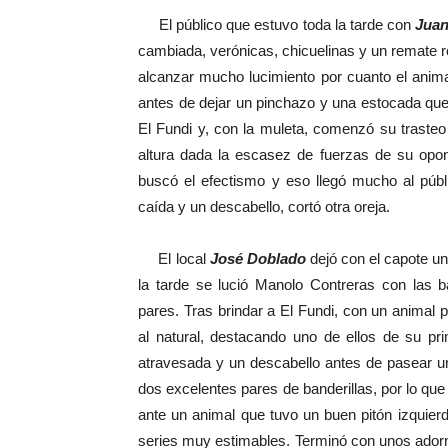
El público que estuvo toda la tarde con
Juan
cambiada, verónicas, chicuelinas y un remate rod
alcanzar mucho lucimiento por cuanto el animal
antes de dejar un pinchazo y una estocada que la
El Fundi y, con la muleta, comenzó su trasteo r
altura dada la escasez de fuerzas de su opone
buscó el efectismo y eso llegó mucho al públ
caída y un descabello, cortó otra oreja.
El local
José Doblado
dejó con el capote un
la tarde se lució Manolo Contreras con las b
pares. Tras brindar a El Fundi, con un anima
al natural, destacando uno de ellos de su pr
atravesada y un descabello antes de pasear un
dos excelentes pares de banderillas, por lo q
ante un animal que tuvo un buen pitón izquier
series muy estimables. Terminó con unos adorn