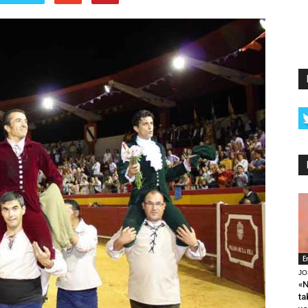
E
JO
«N
ta