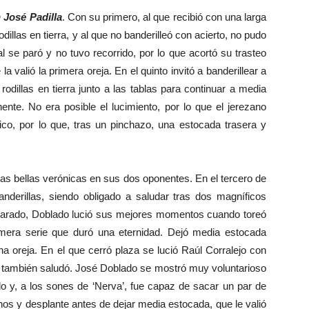
 José Padilla
. Con su primero, al que recibió con una larga
illas en tierra, y al que no banderilleó con acierto, no pudo
 se paró y no tuvo recorrido, por lo que acortó su trasteo
 valió la primera oreja. En el quinto invitó a banderillear a
odillas en tierra junto a las tablas para continuar a media
nte. No era posible el lucimiento, por lo que el jerezano
ico, por lo que, tras un pinchazo, una estocada trasera y
as bellas verónicas en sus dos oponentes. En el tercero de
anderillas, siendo obligado a saludar tras dos magníficos
l parado, Doblado lució sus mejores momentos cuando toreó
imera serie que duró una eternidad. Dejó media estocada
a oreja. En el que cerró plaza se lució Raúl Corralejo con
ue también saludó. José Doblado se mostró muy voluntarioso
do y, a los sones de ‘Nerva’, fue capaz de sacar un par de
os y desplante antes de dejar media estocada, que le valió