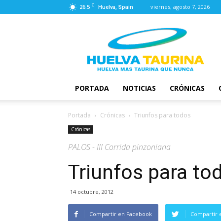
C
26.5
viernes, agosto 7, 2026
Huelva, Spain
Huelva
Taurina
PORTADA
NOTICIAS
CRÓNICAS
Portada
Crónicas
Triunfos para todos
Crónicas
PALOS - III Corrida pinzoniana
Triunfos para to
14 octubre, 2012
Compartir en Facebook
Compartir 