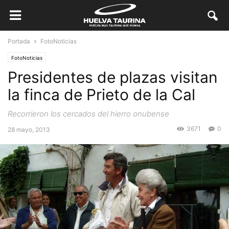
Portada
FotoNoticias
FotoNoticias
Presidentes de plazas visitan
la finca de Prieto de la Cal
Recorrieron los cercados del hierro onubense
3671
0
28 mayo, 2013