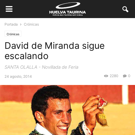
Portada
Crónicas
Crónicas
David de Miranda sigue
escalando
SANTA OLALLA - Novillada de Feria
2280
0
24 agosto, 2014