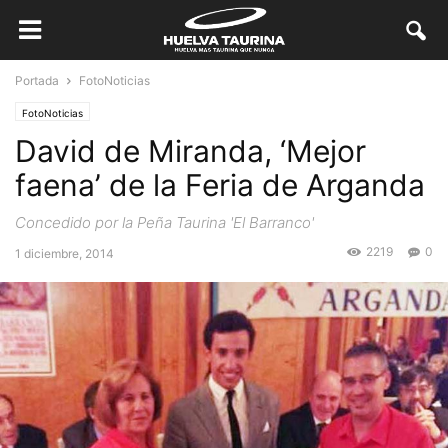
Portada
FotoNoticias
FotoNoticias
David de Miranda, ‘Mejor
faena’ de la Feria de Arganda
Concedido por la Peña Taurina 'El Barranco'
2219
0
1 diciembre, 2014