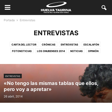
Portada
Entrevistas
ENTREVISTAS
CARTA DEL LECTOR
CRÓNICAS
ENTREVISTAS
ESCALAFÓN
FOTONOTICIAS
LOS ONUBENSES 2014
NOTICIAS
OPINIÓN
REPORTAJES
SIN CATEGORÍA
ENTREVISTAS
«No tengo las mismas tablas que ellos,
pero voy a apretar»
26 abril, 2014