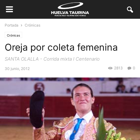
Portada
Crónicas
Crónicas
Oreja por coleta femenina
SANTA OLALLA - Corrida mixta I Centenario
2813
0
30 junio, 2012