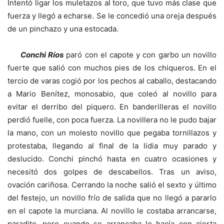
Intentó ligar los muletazos al toro, que tuvo más clase que
fuerza y llegó a echarse. Se le concedió una oreja después
de un pinchazo y una estocada.
Conchi Ríos
paró con el capote y con garbo un novillo
fuerte que salió con muchos pies de los chiqueros. En el
tercio de varas cogió por los pechos al caballo, destacando
a Mario Benítez, monosabio, que coleó al novillo para
evitar el derribo del piquero. En banderilleras el novillo
perdió fuelle, con poca fuerza. La novillera no le pudo bajar
la mano, con un molesto novillo que pegaba tornillazos y
protestaba, llegando al final de la lidia muy parado y
deslucido. Conchi pinchó hasta en cuatro ocasiones y
necesitó dos golpes de descabellos. Tras un aviso,
ovación cariñosa. Cerrando la noche salió el sexto y último
del festejo, un novillo frío de salida que no llegó a pararlo
en el capote la murciana. Al novillo le costaba arrancarse,
paradito, pero cuando se arrancaba lo hacía con cierta