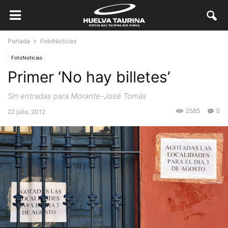
Portada
FotoNoticias
FotoNoticias
Primer ‘No hay billetes’
Sin entradas para Morante-José Tomás
2585
0
22 julio, 2012