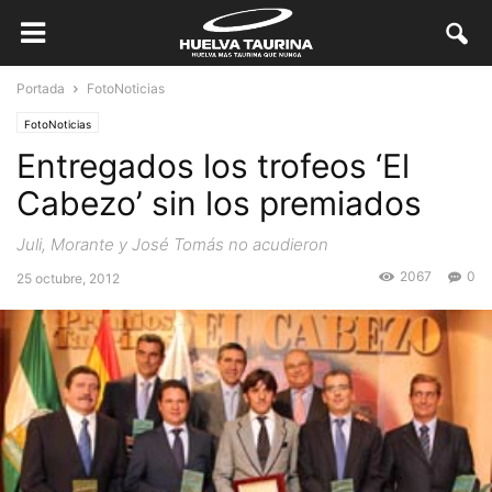
Portada
FotoNoticias
FotoNoticias
Entregados los trofeos ‘El
Cabezo’ sin los premiados
Juli, Morante y José Tomás no acudieron
2067
0
25 octubre, 2012