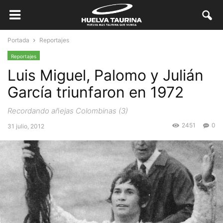
Portada
Reportajes
Reportajes
Luis Miguel, Palomo y Julián
García triunfaron en 1972
Recordando añejas Colombinas (3)
2451
0
31 julio, 2012