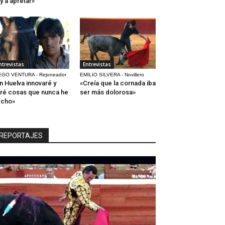
y a apretar»
ntrevistas
Entrevistas
EGO VENTURA - Rejoneador
EMILIO SILVERA - Novillero
n Huelva innovaré y
«Creía que la cornada iba
ré cosas que nunca he
ser más dolorosa»
echo»
REPORTAJES