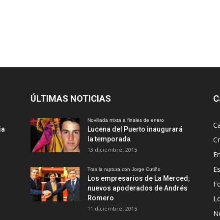
ÚLTIMAS NOTICIAS
C
Novillada mixta a finales de enero
Ca
ia
Lucena del Puerto inaugurará
la temporada
Cr
13 diciembre, 2015
En
Es
Tras la ruptura con Jorge Cutiño
Los empresarios de La Merced,
Fo
nuevos apoderados de Andrés
Romero
L
11 diciembre, 2015
No