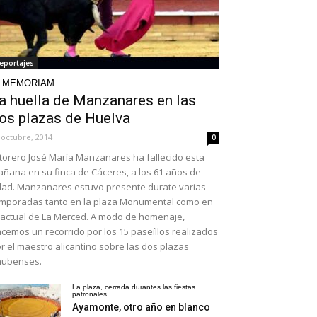
eportajes
N MEMORIAM
a huella de Manzanares en las
os plazas de Huelva
 octubre, 2014
0
 torero José María Manzanares ha fallecido esta
ñana en su finca de Cáceres, a los 61 años de
ad. Manzanares estuvo presente durate varias
mporadas tanto en la plaza Monumental como en
 actual de La Merced. A modo de homenaje,
cemos un recorrido por los 15 paseíllos realizados
r el maestro alicantino sobre las dos plazas
nubenses.
La plaza, cerrada durantes las fiestas
patronales
Ayamonte, otro año en blanco