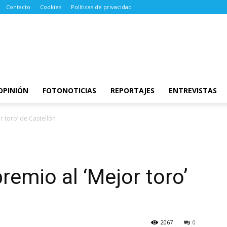
Contacto
Cookies
Políticas de privacidad
OPINIÓN
FOTONOTICIAS
REPORTAJES
ENTREVISTAS
r toro’ de Castellón
premio al ‘Mejor toro’
2067
0