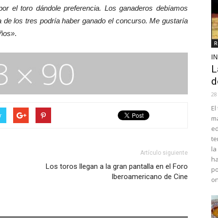
por el toro dándole preferencia. Los ganaderos debíamos
a de los tres podría haber ganado el concurso. Me gustaría
años»
.
R
I
L
d
28
El
r
ma
ed
te
la
Artículo siguiente
ha
Los toros llegan a la gran pantalla en el Foro
po
Iberoamericano de Cine
o