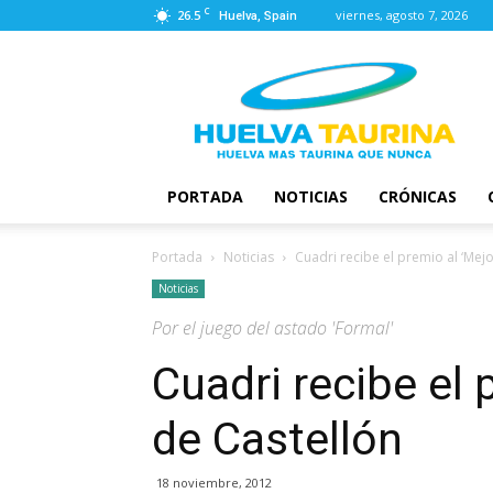
C
26.5
viernes, agosto 7, 2026
Huelva, Spain
Huelva
Taurina
PORTADA
NOTICIAS
CRÓNICAS
Portada
Noticias
Cuadri recibe el premio al ‘Mejo
Noticias
Por el juego del astado 'Formal'
Cuadri recibe el 
de Castellón
18 noviembre, 2012