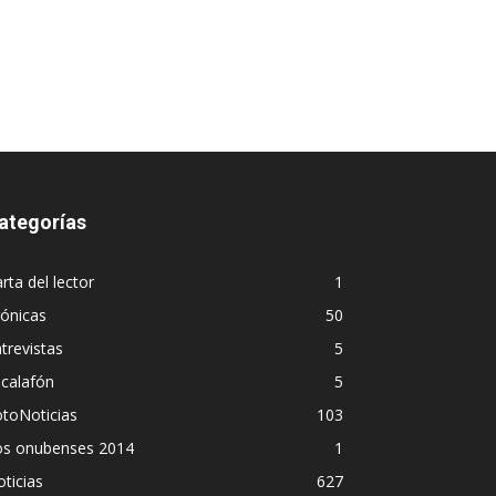
ategorías
rta del lector
1
ónicas
50
trevistas
5
calafón
5
toNoticias
103
os onubenses 2014
1
ticias
627