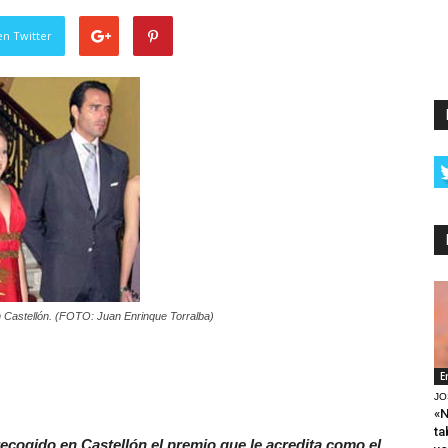
en Twitter
n Castellón. (FOTO: Juan Enrinque Torralba)
E
JO
«N
ta
cogido en Castellón el premio que le acredita como el