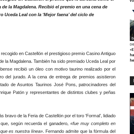
vo
ria de la Magdalena. Recibió el premio en una cena de
o Uceda Leal con la ‘Mejor faena’ del ciclo de
E
DI
«E
recogido en Castellón el prestigioso premio Casino Antiguo
ha
h
a de la Magdalena. También ha sido premiado Uceda Leal por
ubense recibió un óleo con motivo taurino realizado por el
ro del jurado. A la cena de entrega de premios asistieron
utado de Asuntos Taurinos José Pons, patrocinadores del
nrique Patón y representantes de distintos clubes y peñas
ravo de la Feria de Castellón por el toro ‘Formal’, lidiado
do que, según recuerda el ganadero,
«fue muy completo en
 que es nuestra línea»
. Fernando admite que la fórmula del