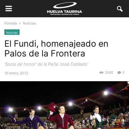
Portada
Noticias
Noticias
El Fundi, homenajeado en
Palos de la Frontera
'Socio de honor' de la Peña 'José Doblado'
2092
0
16 enero, 2013