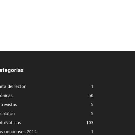
ategorías
rta del lector
1
ónicas
50
trevistas
5
calafón
5
toNoticias
103
os onubenses 2014
1