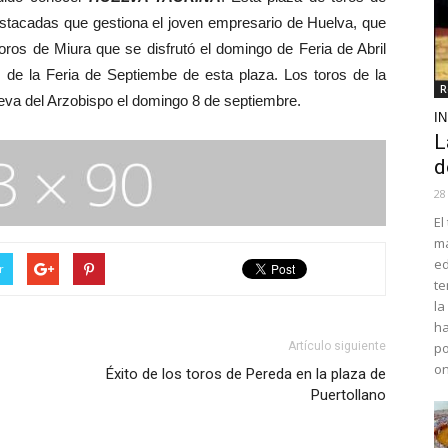
estacadas que gestiona el joven empresario de Huelva, que
oros de Miura que se disfrutó el domingo de Feria de Abril
s de la Feria de Septiembe de esta plaza. Los toros de la
R
nueva del Arzobispo el domingo 8 de septiembre.
I
L
d
28
El
ma
ed
r
te
la
ha
Artículo siguiente
po
o
Éxito de los toros de Pereda en la plaza de
Puertollano