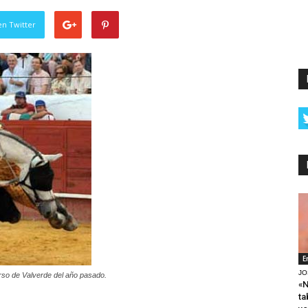
en Twitter
E
JO
curso de Valverde del año pasado.
«N
ta