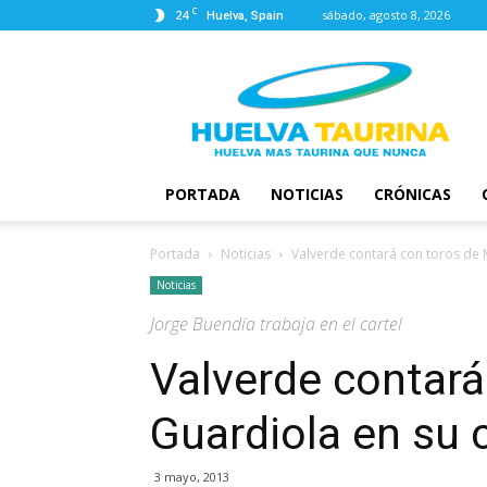
C
24
sábado, agosto 8, 2026
Huelva, Spain
Huelva
Taurina
PORTADA
NOTICIAS
CRÓNICAS
Portada
Noticias
Valverde contará con toros de 
Noticias
Jorge Buendía trabaja en el cartel
Valverde contará
Guardiola en su 
3 mayo, 2013