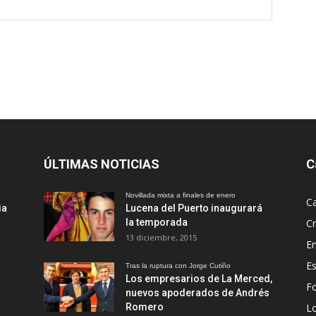
ÚLTIMAS NOTICIAS
C
Novillada mixta a finales de enero
Ca
ia
Lucena del Puerto inaugurará
la temporada
Cr
13 diciembre, 2015
En
Es
Tras la ruptura con Jorge Cutiño
Los empresarios de La Merced,
Fo
nuevos apoderados de Andrés
Romero
L