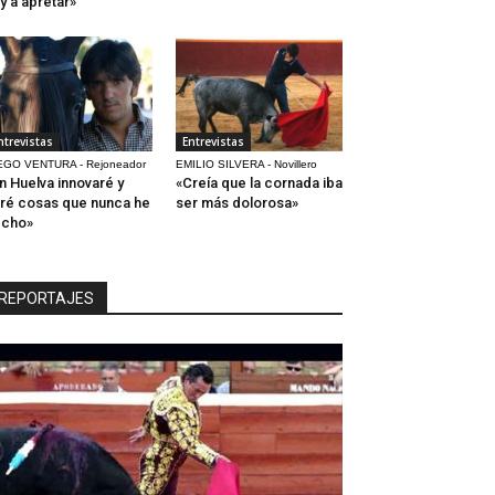
y a apretar»
ntrevistas
Entrevistas
EGO VENTURA - Rejoneador
EMILIO SILVERA - Novillero
n Huelva innovaré y
«Creía que la cornada iba
ré cosas que nunca he
ser más dolorosa»
echo»
REPORTAJES