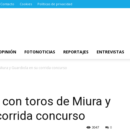
Contacto
Cookies
Políticas de privacidad
OPINIÓN
FOTONOTICIAS
REPORTAJES
ENTREVISTAS
Miura y Guardiola en su corrida concurso
 con toros de Miura y
corrida concurso
3047
0