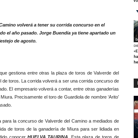
vo
Camino volverá a tener su corrida concurso en el
ado el año pasado. Jorge Buendía ya tiene apartado un
E
festejo de agosto.
DI
«E
ha
h
 que gestiona entre otras la plaza de toros de Valverde del
l de toros. La corrida volverá a ser una corrida concurso de
ado. El empresario volverá a contar, entre otras ganaderías
 Miura. Precisamente el toro de Guardiola de nombre ‘Arito’
pasado.
para la concurso de Valverde del Camino a mediados de
ida de toros de la ganadería de Miura para ser lidiada en
odido conocer
HUELVA TAURINA
. Esta plaza de toros de