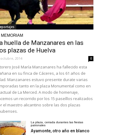
eportajes
N MEMORIAM
a huella de Manzanares en las
os plazas de Huelva
 octubre, 2014
0
 torero José María Manzanares ha fallecido esta
ñana en su finca de Cáceres, a los 61 años de
ad. Manzanares estuvo presente durate varias
mporadas tanto en la plaza Monumental como en
 actual de La Merced. A modo de homenaje,
cemos un recorrido por los 15 paseíllos realizados
r el maestro alicantino sobre las dos plazas
nubenses.
La plaza, cerrada durantes las fiestas
patronales
Ayamonte, otro año en blanco