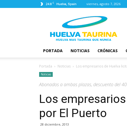
C
24.8
viernes, agosto 7, 2026
Huelva, Spain
Huelva
Taurina
PORTADA
NOTICIAS
CRÓNICAS
Portada
Noticias
Los empresarios de Huelva licit
Noticias
Abonados a ambas plazas, descuento del 4
Los empresarios 
por El Puerto
28 diciembre, 2013