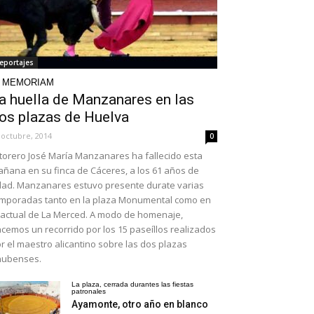
eportajes
N MEMORIAM
a huella de Manzanares en las
os plazas de Huelva
 octubre, 2014
0
 torero José María Manzanares ha fallecido esta
ñana en su finca de Cáceres, a los 61 años de
ad. Manzanares estuvo presente durate varias
mporadas tanto en la plaza Monumental como en
 actual de La Merced. A modo de homenaje,
cemos un recorrido por los 15 paseíllos realizados
r el maestro alicantino sobre las dos plazas
nubenses.
La plaza, cerrada durantes las fiestas
patronales
Ayamonte, otro año en blanco