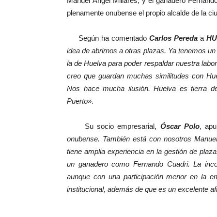
Manuel Ángel Millares, y el ganadero Fernando
plenamente onubense el propio alcalde de la ci
Según ha comentado
Carlos Pereda
a
HU
idea de abrirnos a otras plazas. Ya tenemos un 
la de Huelva para poder respaldar nuestra labor 
creo que guardan muchas similitudes con Huel
Nos hace mucha ilusión. Huelva es tierra de
Puerto»
.
Su socio empresarial,
Óscar Polo
, ap
onubense. También está con nosotros Manuel
tiene amplia experiencia en la gestión de plaz
un ganadero como Fernando Cuadri. La incor
aunque con una participación menor en la e
institucional, además de que es un excelente a