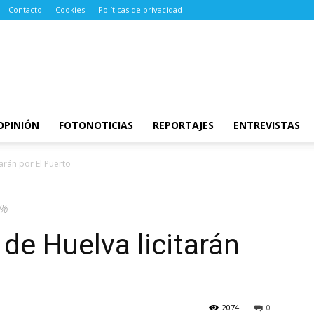
Contacto
Cookies
Políticas de privacidad
OPINIÓN
FOTONOTICIAS
REPORTAJES
ENTREVISTAS
arán por El Puerto
0%
de Huelva licitarán
2074
0