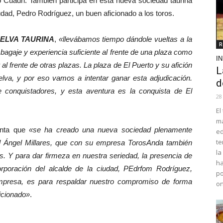
 Cuadri. También participa en esta nueva sociedad taurina
udad, Pedro Rodríguez, un buen aficionado a los toros.
ELVA TAURINA
,
«llevábamos tiempo dándole vueltas a la
R
bagaje y experiencia suficiente al frente de una plaza como
I
al frente de otras plazas. La plaza de El Puerto y su afición
L
va, y por eso vamos a intentar ganar esta adjudicación.
d
 conquistadores, y esta aventura es la conquista de El
28
El
ma
unta que
«se ha creado una nueva sociedad plenamente
ed
te
 Ángel Millares, que con su empresa TorosAnda también
la
as. Y para dar firmeza en nuestra seriedad, la presencia de
ha
poración del alcalde de la ciudad, PEdrfom Rodríguez,
po
mpresa, es para respaldar nuestro compromiso de forma
o
ficionado»
.