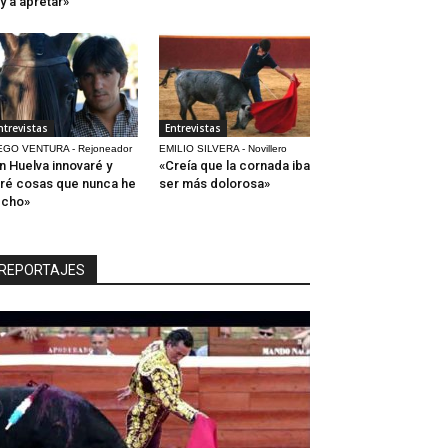
y a apretar»
ntrevistas
Entrevistas
EGO VENTURA - Rejoneador
EMILIO SILVERA - Novillero
n Huelva innovaré y
«Creía que la cornada iba
ré cosas que nunca he
ser más dolorosa»
echo»
REPORTAJES