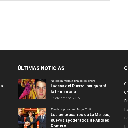
ÚLTIMAS NOTICIAS
C
Novillada mixta a finales de enero
Ca
ia
Lucena del Puerto inaugurará
la temporada
Cr
13 diciembre, 2015
En
Es
Tras la ruptura con Jorge Cutiño
Los empresarios de La Merced,
Fo
nuevos apoderados de Andrés
Romero
L