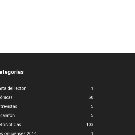
ategorías
rta del lector
1
ónicas
50
trevistas
5
calafón
5
toNoticias
103
os onubenses 2014
1