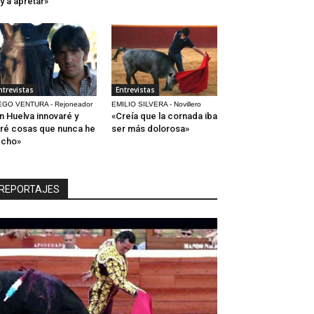
y a apretar»
ntrevistas
Entrevistas
EGO VENTURA - Rejoneador
EMILIO SILVERA - Novillero
n Huelva innovaré y
«Creía que la cornada iba
ré cosas que nunca he
ser más dolorosa»
echo»
REPORTAJES