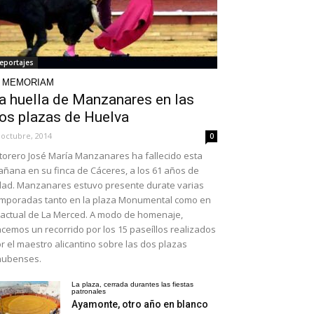
eportajes
N MEMORIAM
a huella de Manzanares en las
os plazas de Huelva
 octubre, 2014
0
 torero José María Manzanares ha fallecido esta
ñana en su finca de Cáceres, a los 61 años de
ad. Manzanares estuvo presente durate varias
mporadas tanto en la plaza Monumental como en
 actual de La Merced. A modo de homenaje,
cemos un recorrido por los 15 paseíllos realizados
r el maestro alicantino sobre las dos plazas
nubenses.
La plaza, cerrada durantes las fiestas
patronales
Ayamonte, otro año en blanco