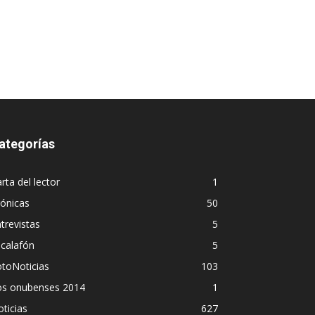
ategorías
rta del lector
1
ónicas
50
trevistas
5
calafón
5
toNoticias
103
os onubenses 2014
1
ticias
627