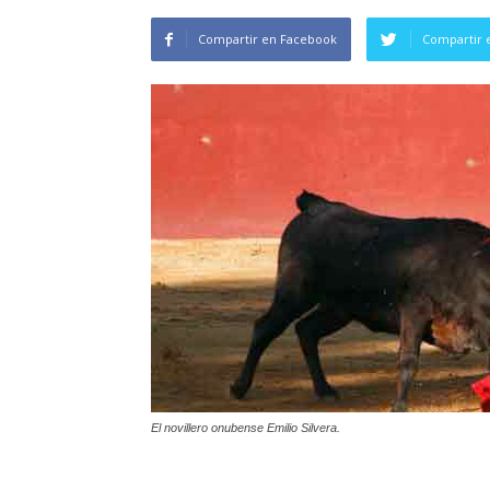
Compartir en Facebook
Compartir 
El novillero onubense Emilio Silvera.