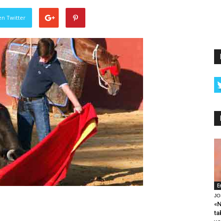
en Twitter
E
JO
«N
ta