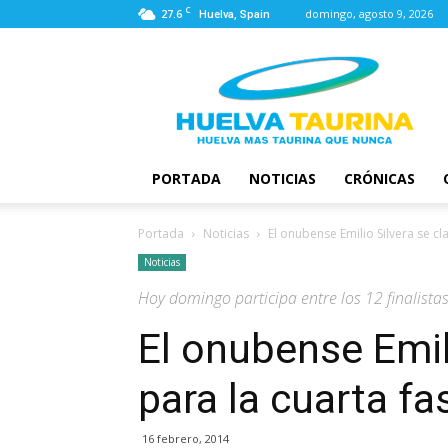
C
27.6
domingo, agosto 9, 2026
Huelva, Spain
Huelva
Taurina
PORTADA
NOTICIAS
CRÓNICAS
Portada
Noticias
El onubense Emilio Silvera se cla
Noticias
Hoy domingo participa entre los 12 finalista
El onubense Emili
para la cuarta f
16 febrero, 2014