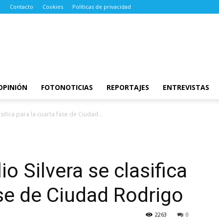
Contacto
Cookies
Políticas de privacidad
OPINIÓN
FOTONOTICIAS
REPORTAJES
ENTREVISTAS
sifica para la cuarta fase de Ciudad...
s
o Silvera se clasifica
ase de Ciudad Rodrigo
2263
0