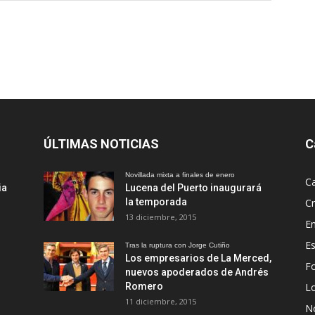
ÚLTIMAS NOTICIAS
C
Novillada mixta a finales de enero
Ca
ia
Lucena del Puerto inaugurará
la temporada
Cr
13 diciembre, 2015
En
Es
Tras la ruptura con Jorge Cutiño
Los empresarios de La Merced,
Fo
nuevos apoderados de Andrés
Romero
L
11 diciembre, 2015
No