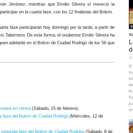
ón Jiménez, mientras que Emilio Silvera sí mereció la
articipar en la cuarta fase, con los 12 finalistas del Bolsín.
R
a fase participarán hoy domingo por la tarde, a partir de
Pío Tabernero. De esta forma, el onubense Emilio Silvera ha
I
L
iguen adelante en el Bolsín de Ciudad Rodrigo de los 56 que
d
28
El
ma
ed
te
la
ha
po
oreará en Utrera
(Sábado, 15 de febrero).
o
a fase del Bolsín de Ciudad Rodrigo
(Miércoles, 12 de
 segunda fase del Bolsín de Ciudad Rodrigo
(Sábado, 8 de