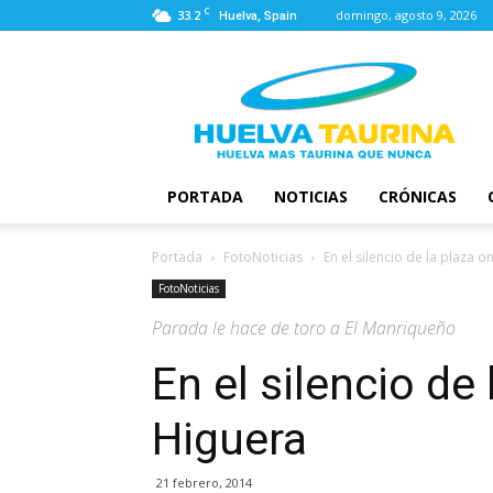
C
33.2
domingo, agosto 9, 2026
Huelva, Spain
Huelva
Taurina
PORTADA
NOTICIAS
CRÓNICAS
Portada
FotoNoticias
En el silencio de la plaza
FotoNoticias
Parada le hace de toro a El Manriqueño
En el silencio de
Higuera
21 febrero, 2014