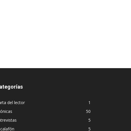
ategorías
rta del lector
1
ónicas
50
trevistas
5
calafón
5