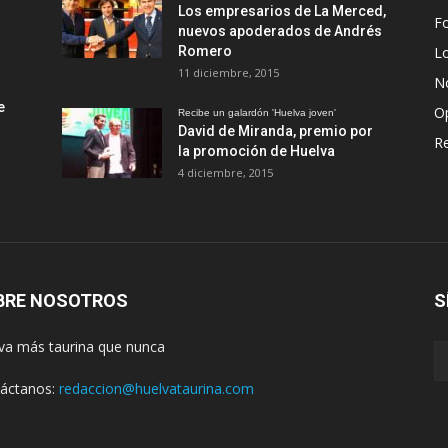
Los empresarios de La Merced,
Fo
nuevos apoderados de Andrés
Romero
L
11 diciembre, 2015
No
e
O
Recibe un galardón 'Huelva joven'
David de Miranda, premio por
R
la promoción de Huelva
4 diciembre, 2015
BRE NOSOTROS
S
va más taurina que nunca
áctanos:
redaccion@huelvataurina.com