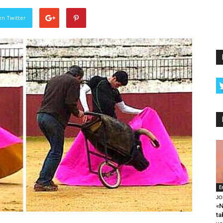
en Twitter
E
JO
«N
ta