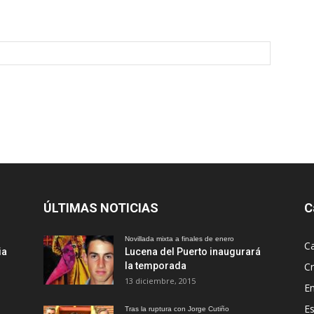
ÚLTIMAS NOTICIAS
C
Novillada mixta a finales de enero
Ca
ia
Lucena del Puerto inaugurará
la temporada
Cr
13 diciembre, 2015
En
Es
Tras la ruptura con Jorge Cutiño