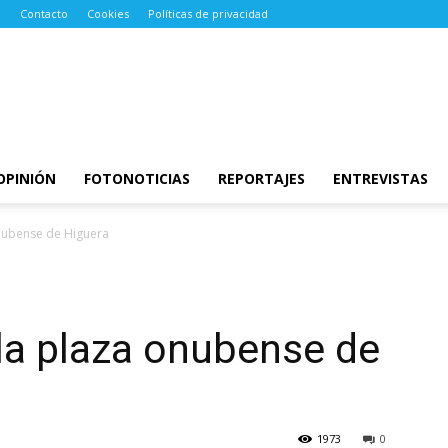
Contacto
Cookies
Políticas de privacidad
OPINIÓN
FOTONOTICIAS
REPORTAJES
ENTREVISTAS
 onubense de Higuera
 la plaza onubense de
1973
0