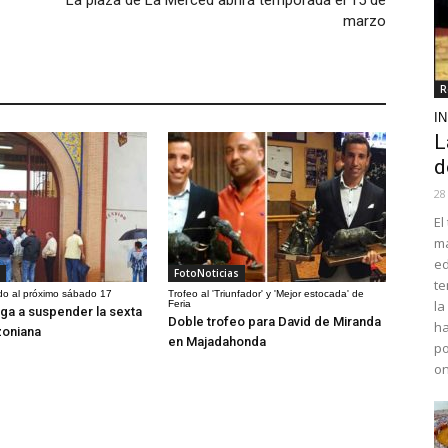
La plaza de La Merced abrirá temporada el 15 de
marzo
R
I
L
d
28
El
ma
ed
FotoNoticias
te
do al próximo sábado 17
Trofeo al 'Triunfador' y 'Mejor estocada' de
la
Feria
liga a suspender la sexta
Doble trofeo para David de Miranda
ha
zoniana
en Majadahonda
po
o