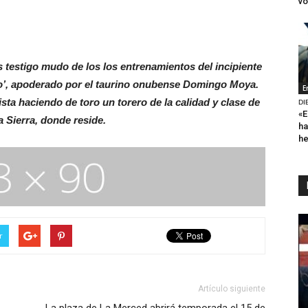
vo
s testigo mudo de los los entrenamientos del incipiente
eño’, apoderado por el taurino onubense Domingo Moya.
E
sta haciendo de toro un torero de la calidad y clase de
DI
«E
a Sierra, donde reside.
ha
h
r
Artículo siguiente