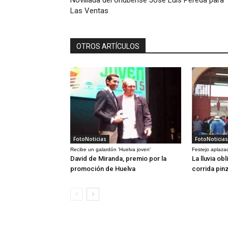
Novillada del onubense José Luis Pereda para
Las Ventas
OTROS ARTÍCULOS
FotoNoticias
FotoNoticias
Recibe un galardón 'Huelva joven'
Festejo aplaza
David de Miranda, premio por la
La lluvia ob
promoción de Huelva
corrida pin