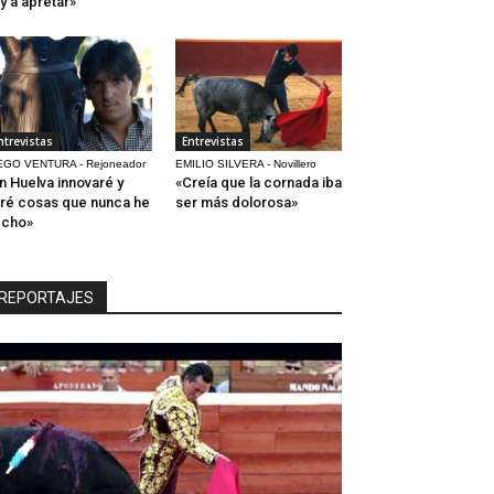
y a apretar»
ntrevistas
Entrevistas
EGO VENTURA - Rejoneador
EMILIO SILVERA - Novillero
n Huelva innovaré y
«Creía que la cornada iba
ré cosas que nunca he
ser más dolorosa»
echo»
REPORTAJES