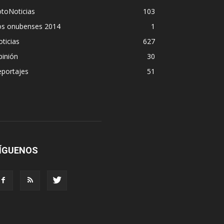
toNoticias
103
os onubenses 2014
1
ticias
627
pinión
30
eportajes
51
ÍGUENOS