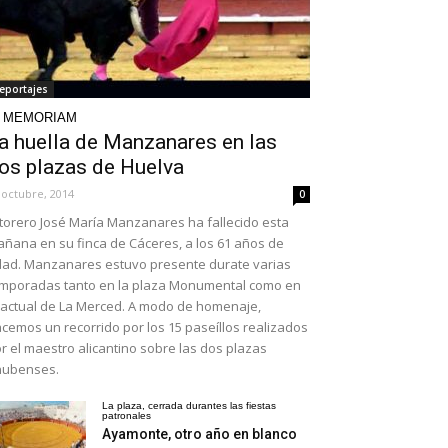
eportajes
N MEMORIAM
a huella de Manzanares en las
os plazas de Huelva
 octubre, 2014
0
 torero José María Manzanares ha fallecido esta
ñana en su finca de Cáceres, a los 61 años de
ad. Manzanares estuvo presente durate varias
mporadas tanto en la plaza Monumental como en
 actual de La Merced. A modo de homenaje,
cemos un recorrido por los 15 paseíllos realizados
r el maestro alicantino sobre las dos plazas
nubenses.
La plaza, cerrada durantes las fiestas
patronales
Ayamonte, otro año en blanco