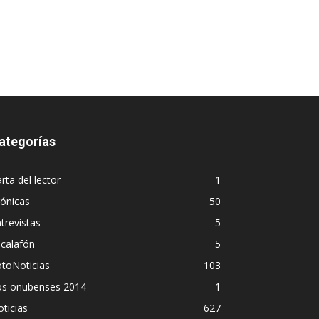
ategorías
rta del lector
1
ónicas
50
trevistas
5
calafón
5
toNoticias
103
os onubenses 2014
1
ticias
627