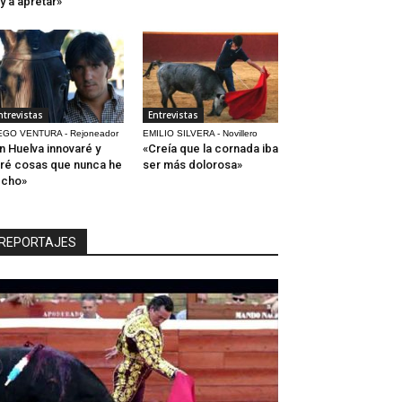
y a apretar»
ntrevistas
Entrevistas
EGO VENTURA - Rejoneador
EMILIO SILVERA - Novillero
n Huelva innovaré y
«Creía que la cornada iba
ré cosas que nunca he
ser más dolorosa»
echo»
REPORTAJES