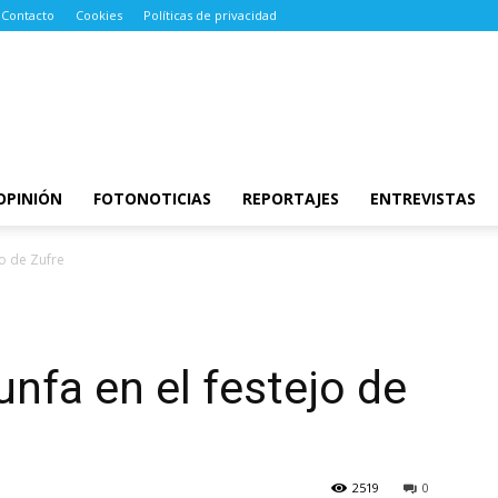
Contacto
Cookies
Políticas de privacidad
OPINIÓN
FOTONOTICIAS
REPORTAJES
ENTREVISTAS
jo de Zufre
unfa en el festejo de
2519
0