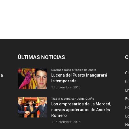
ÚLTIMAS NOTICIAS
C
Novillada mixta a finales de enero
Ca
ia
Lucena del Puerto inaugurará
la temporada
Cr
13 diciembre, 2015
En
Es
Tras la ruptura con Jorge Cutiño
Los empresarios de La Merced,
Fo
nuevos apoderados de Andrés
Romero
L
11 diciembre, 2015
No