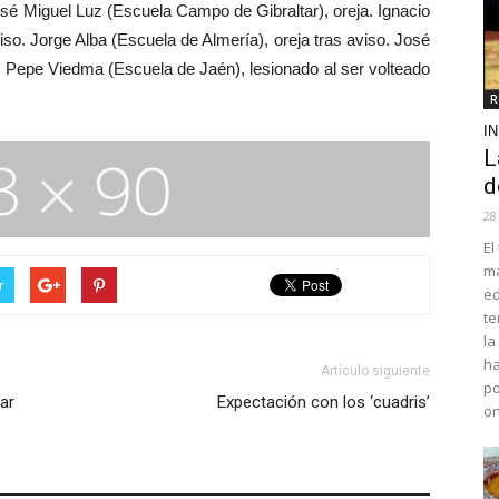
sé Miguel Luz (Escuela Campo de Gibraltar), oreja. Ignacio
iso. Jorge Alba (Escuela de Almería), oreja tras aviso. José
o. Pepe Viedma (Escuela de Jaén), lesionado al ser volteado
R
I
L
d
28
El
ma
r
ed
te
la
ha
Artículo siguiente
po
lar
Expectación con los ‘cuadris’
o