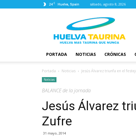
C
24
sábado, agosto 8, 2026
Huelva, Spain
Huelva
Taurina
PORTADA
NOTICIAS
CRÓNICAS
Portada
Noticias
Jesús Álvarez triunfa en el feste
Noticias
BALANCE de la jornada
Jesús Álvarez tri
Zufre
31 mayo, 2014