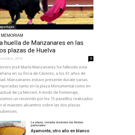
eportajes
N MEMORIAM
a huella de Manzanares en las
os plazas de Huelva
 octubre, 2014
0
 torero José María Manzanares ha fallecido esta
ñana en su finca de Cáceres, a los 61 años de
ad. Manzanares estuvo presente durate varias
mporadas tanto en la plaza Monumental como en
 actual de La Merced. A modo de homenaje,
cemos un recorrido por los 15 paseíllos realizados
r el maestro alicantino sobre las dos plazas
nubenses.
La plaza, cerrada durantes las fiestas
patronales
Ayamonte, otro año en blanco