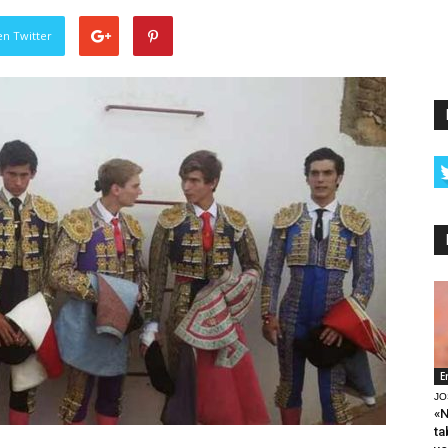
en Twitter
E
JO
«N
ta