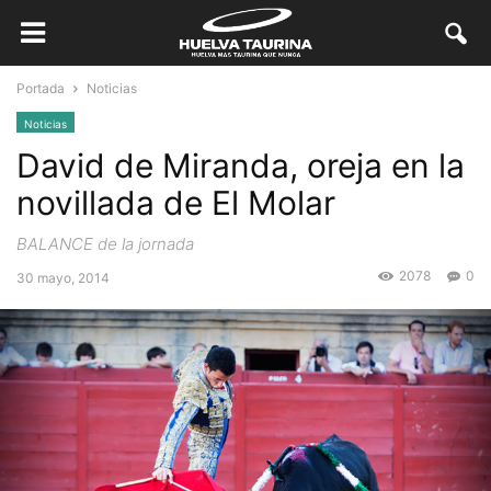
Portada
Noticias
Noticias
David de Miranda, oreja en la
novillada de El Molar
BALANCE de la jornada
2078
0
30 mayo, 2014