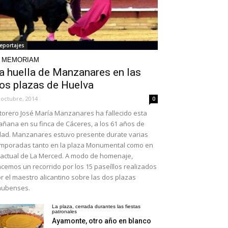
eportajes
N MEMORIAM
a huella de Manzanares en las
os plazas de Huelva
 octubre, 2014
0
 torero José María Manzanares ha fallecido esta
ñana en su finca de Cáceres, a los 61 años de
ad. Manzanares estuvo presente durate varias
mporadas tanto en la plaza Monumental como en
 actual de La Merced. A modo de homenaje,
cemos un recorrido por los 15 paseíllos realizados
r el maestro alicantino sobre las dos plazas
nubenses.
La plaza, cerrada durantes las fiestas
patronales
Ayamonte, otro año en blanco