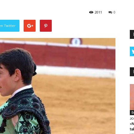
2011
0
en Twitter
E
JO
«N
ta