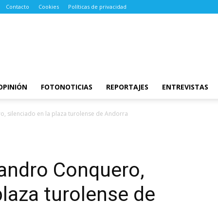
Contacto
Cookies
Políticas de privacidad
OPINIÓN
FOTONOTICIAS
REPORTAJES
ENTREVISTAS
, silenciado en la plaza turolense de Andorra
jandro Conquero,
plaza turolense de