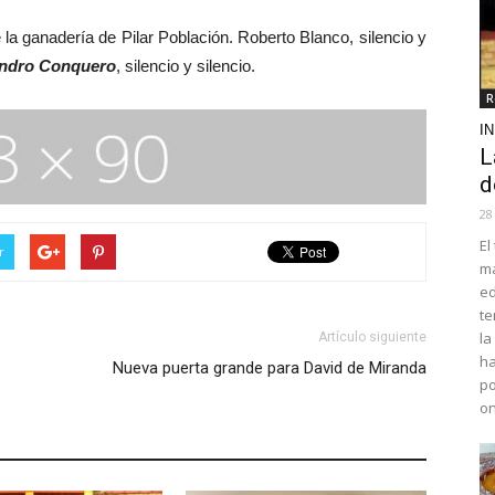
 la ganadería de Pilar Población. Roberto Blanco, silencio y
andro Conquero
, silencio y silencio.
R
I
L
d
28
El
r
ma
ed
te
la
Artículo siguiente
ha
Nueva puerta grande para David de Miranda
po
o