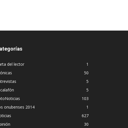
ategorías
rta del lector
1
ónicas
50
trevistas
5
calafón
5
toNoticias
103
os onubenses 2014
1
ticias
627
pinión
30