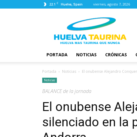
C
22.1
viernes, agosto 7, 2026
Huelva, Spain
Huelva
Taurina
PORTADA
NOTICIAS
CRÓNICAS
Portada
Noticias
El onubense Alejandro Conquero
Noticias
BALANCE de la jornada
El onubense Ale
silenciado en la 