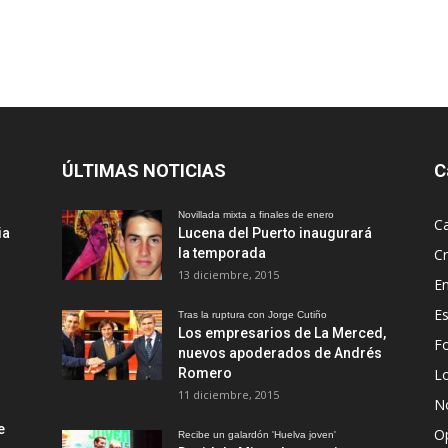
ÚLTIMAS NOTICIAS
C
Novillada mixta a finales de enero
Ca
ia
Lucena del Puerto inaugurará
la temporada
Cr
13 diciembre, 2015
En
Es
Tras la ruptura con Jorge Cutiño
Los empresarios de La Merced,
Fo
nuevos apoderados de Andrés
Romero
L
11 diciembre, 2015
No
e
O
Recibe un galardón 'Huelva joven'