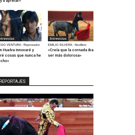
y a apretar»
ntrevistas
Entrevistas
EGO VENTURA - Rejoneador
EMILIO SILVERA - Novillero
n Huelva innovaré y
«Creía que la cornada iba
ré cosas que nunca he
ser más dolorosa»
echo»
REPORTAJES