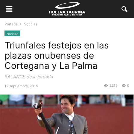
Portada
Noticias
Noticias
Triunfales festejos en las
plazas onubenses de
Cortegana y La Palma
BALANCE de la jornada
2215
0
12 septiembre, 2015