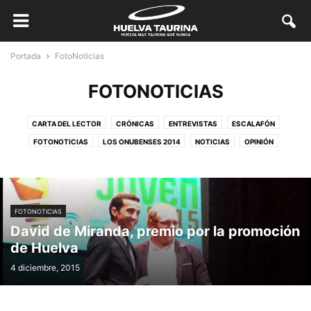
Portada
FotoNoticias
FOTONOTICIAS
CARTA DEL LECTOR
CRÓNICAS
ENTREVISTAS
ESCALAFÓN
FOTONOTICIAS
LOS ONUBENSES 2014
NOTICIAS
OPINIÓN
REPORTAJES
SIN CATEGORÍA
FOTONOTICIAS
David de Miranda, premio por la promoción
de Huelva
4 diciembre, 2015