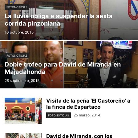
FOTONOTICIAS
La lluvia obliga a suspender la sexta
corrida pinzoniana
10 octubre, 2015
FOTONOTICIAS
Doble trofeo para David de Miranda en
Majadahonda
28 septiembre, 2015
Visita de la peña ‘El Castoreño’ a
la finca de Espartaco
25 marzo, 2014
FOTONOTICIAS
David de Miranda, con los