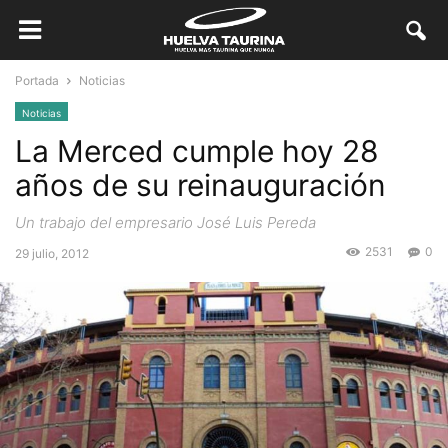
Portada
Noticias
Noticias
La Merced cumple hoy 28
años de su reinauguración
Un trabajo del empresario José Luis Pereda
2531
0
29 julio, 2012