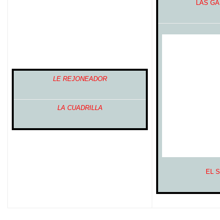
LAS G
LE REJONEADOR
LA CUADRILLA
EL 