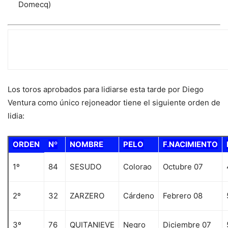
Domecq)
EL SORTEO
Los toros aprobados para lidiarse esta tarde por Diego
Ventura como único rejoneador tiene el siguiente orden de
lidia:
ORDEN
Nº
NOMBRE
PELO
F.NACIMIENTO
1º
84
SESUDO
Colorao
Octubre 07
2º
32
ZARZERO
Cárdeno
Febrero 08
3º
76
QUITANIEVE
Negro
Diciembre 07