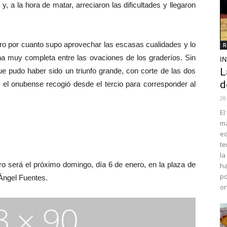
 y, a la hora de matar, arreciaron las dificultades y llegaron
o por cuanto supo aprovechar las escasas cualidades y lo
R
 muy completa entre las ovaciones de los graderíos. Sin
I
L
ue pudo haber sido un triunfo grande, con corte de las dos
d
 el onubense recogió desde el tercio para corresponder al
28
El
ma
ed
te
la
será el próximo domingo, día 6 de enero, en la plaza de
ha
po
Ángel Fuentes.
o