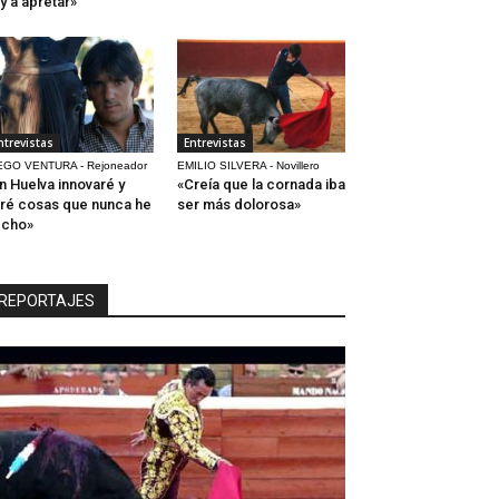
y a apretar»
ntrevistas
Entrevistas
EGO VENTURA - Rejoneador
EMILIO SILVERA - Novillero
n Huelva innovaré y
«Creía que la cornada iba
ré cosas que nunca he
ser más dolorosa»
echo»
REPORTAJES