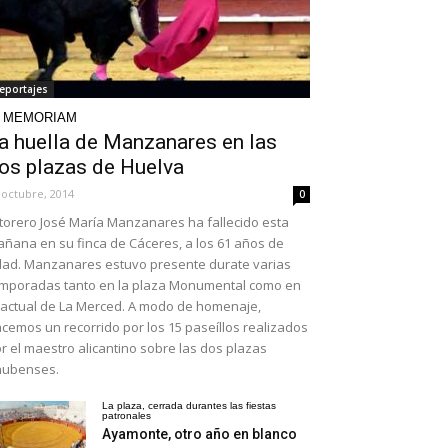
eportajes
N MEMORIAM
a huella de Manzanares en las
os plazas de Huelva
 octubre, 2014
0
 torero José María Manzanares ha fallecido esta
ñana en su finca de Cáceres, a los 61 años de
ad. Manzanares estuvo presente durate varias
mporadas tanto en la plaza Monumental como en
 actual de La Merced. A modo de homenaje,
cemos un recorrido por los 15 paseíllos realizados
r el maestro alicantino sobre las dos plazas
nubenses.
La plaza, cerrada durantes las fiestas
patronales
Ayamonte, otro año en blanco