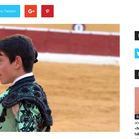
en Twitter
E
JO
«N
ta