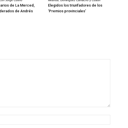
 con Jorge Cutiño
Miranda, Dominguez Camacho y Cuadri
arios de La Merced,
Elegidos los triunfadores de los
derados de Andrés
‘Premios provinciales’