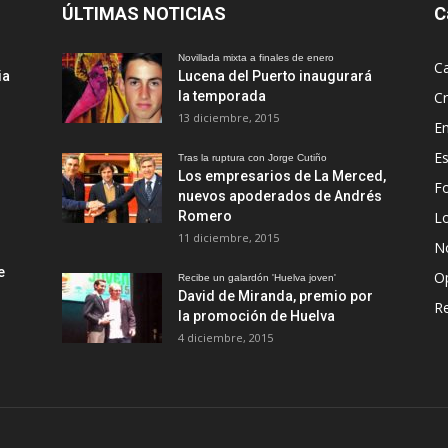
ÚLTIMAS NOTICIAS
C
Novillada mixta a finales de enero
Ca
ia
Lucena del Puerto inaugurará
la temporada
Cr
13 diciembre, 2015
En
Es
Tras la ruptura con Jorge Cutiño
Los empresarios de La Merced,
Fo
nuevos apoderados de Andrés
Romero
L
11 diciembre, 2015
No
e
O
Recibe un galardón 'Huelva joven'
David de Miranda, premio por
R
la promoción de Huelva
4 diciembre, 2015