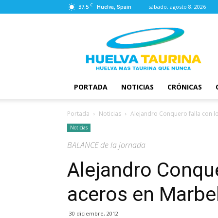
C
37.5
sábado, agosto 8, 2026
Huelva, Spain
Huelva
Taurina
PORTADA
NOTICIAS
CRÓNICAS
Portada
Noticias
Alejandro Conquero falla con l
Noticias
BALANCE de la jornada
Alejandro Conque
aceros en Marbel
30 diciembre, 2012