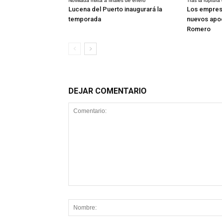
Novillada mixta a finales de enero
Tras la ruptura
Lucena del Puerto inaugurará la
Los empres
temporada
nuevos apo
Romero
DEJAR COMENTARIO