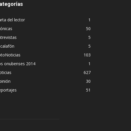
ategorías
rta del lector
1
ónicas
50
trevistas
5
calafón
5
toNoticias
103
os onubenses 2014
1
ticias
627
pinión
30
eportajes
51