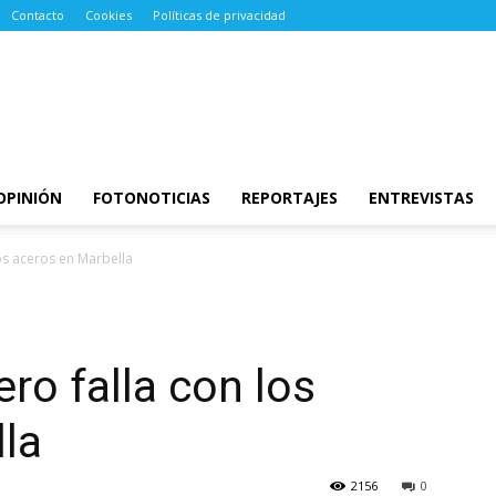
Contacto
Cookies
Políticas de privacidad
OPINIÓN
FOTONOTICIAS
REPORTAJES
ENTREVISTAS
os aceros en Marbella
ro falla con los
la
2156
0