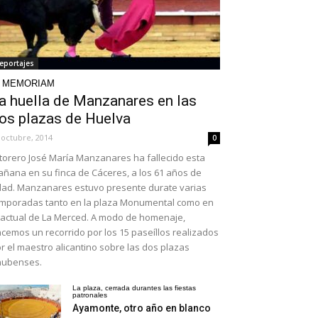
eportajes
N MEMORIAM
a huella de Manzanares en las
os plazas de Huelva
 octubre, 2014
0
 torero José María Manzanares ha fallecido esta
ñana en su finca de Cáceres, a los 61 años de
ad. Manzanares estuvo presente durate varias
mporadas tanto en la plaza Monumental como en
 actual de La Merced. A modo de homenaje,
cemos un recorrido por los 15 paseíllos realizados
r el maestro alicantino sobre las dos plazas
nubenses.
La plaza, cerrada durantes las fiestas
patronales
Ayamonte, otro año en blanco