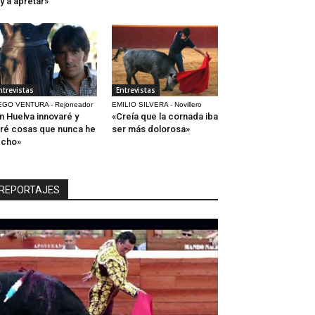
y a apretar»
ntrevistas
Entrevistas
EGO VENTURA - Rejoneador
EMILIO SILVERA - Novillero
n Huelva innovaré y
«Creía que la cornada iba
ré cosas que nunca he
ser más dolorosa»
echo»
REPORTAJES