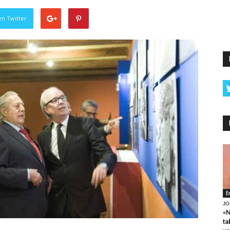
en Twitter
E
JO
«N
ta