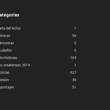
ategorías
rta del lector
1
ónicas
50
trevistas
5
calafón
5
toNoticias
103
os onubenses 2014
1
ticias
627
pinión
30
eportajes
51