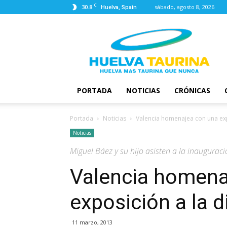
C
30.8
sábado, agosto 8, 2026
Huelva, Spain
Huelva
Taurina
PORTADA
NOTICIAS
CRÓNICAS
Portada
Noticias
Valencia homenajea con una expo
Noticias
Miguel Báez y su hijo asisten a la inaugurac
Valencia homena
exposición a la di
11 marzo, 2013