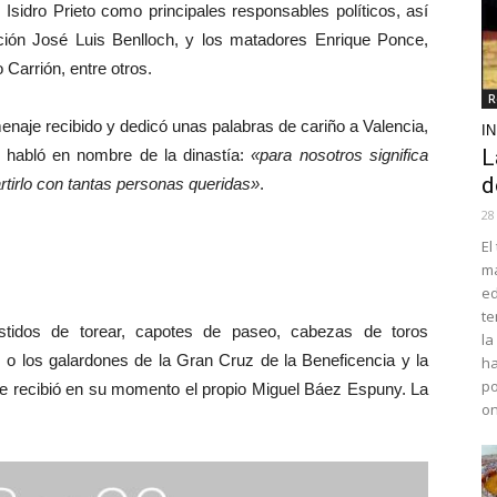
Isidro Prieto como principales responsables políticos, así
ción José Luis Benlloch, y los matadores Enrique Ponce,
Carrión, entre otros.
R
je recibido y dedicó unas palabras de cariño a Valencia,
I
L
o habló en nombre de la dinastía:
«para nosotros significa
d
irlo con tantas personas queridas»
.
28
El
ma
ed
te
idos de torear, capotes de paseo, cabezas de toros
la
a, o los galardones de la Gran Cruz de la Beneficencia y la
ha
po
que recibió en su momento el propio Miguel Báez Espuny. La
o