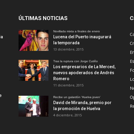
ÚLTIMAS NOTICIAS
C
Novillada mixta a finales de enero
Ca
ia
Lucena del Puerto inaugurará
la temporada
Cr
13 diciembre, 2015
En
Es
Tras la ruptura con Jorge Cutiño
Los empresarios de La Merced,
Fo
nuevos apoderados de Andrés
Romero
L
11 diciembre, 2015
No
e
O
Recibe un galardón 'Huelva joven'
David de Miranda, premio por
R
la promoción de Huelva
4 diciembre, 2015