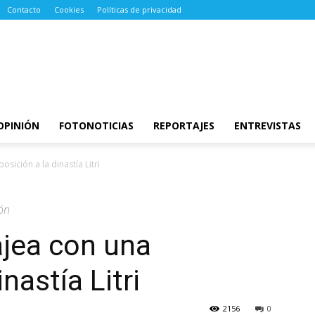
Contacto
Cookies
Políticas de privacidad
OPINIÓN
FOTONOTICIAS
REPORTAJES
ENTREVISTAS
sición a la dinastía Litri
ión
jea con una
nastía Litri
2156
0