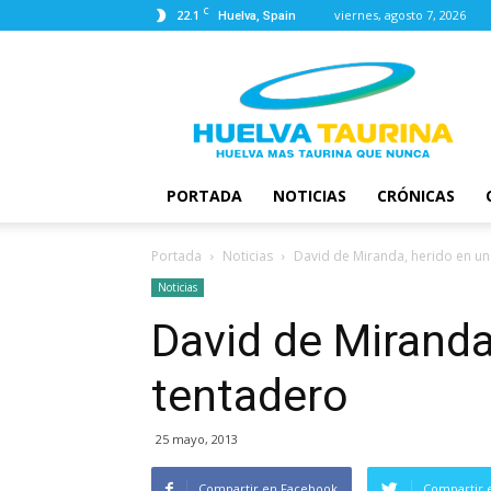
C
22.1
viernes, agosto 7, 2026
Huelva, Spain
Huelva
Taurina
PORTADA
NOTICIAS
CRÓNICAS
Portada
Noticias
David de Miranda, herido en un
Noticias
David de Miranda
tentadero
25 mayo, 2013
Compartir en Facebook
Compartir 