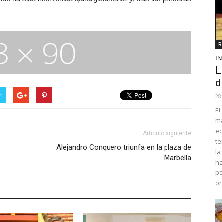
R
I
L
d
r
28
El
ma
ed
Artículo siguiente
te
l
Alejandro Conquero triunfa en la plaza de
la
Marbella
ha
po
o