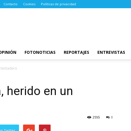
Contacto
Cookies
Políticas de privacidad
OPINIÓN
FOTONOTICIAS
REPORTAJES
ENTREVISTAS
 tentadero
, herido en un
2555
0
en Twitter