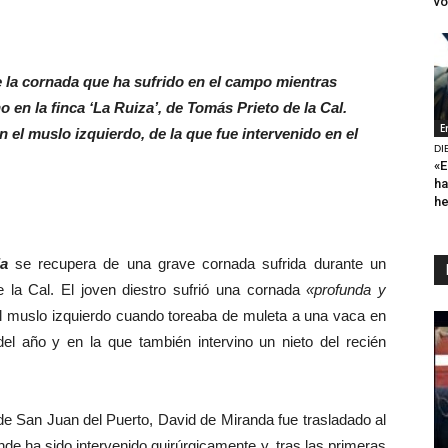
vo
e la cornada que ha sufrido en el campo mientras
 en la finca ‘La Ruiza’, de Tomás Prieto de la Cal.
E
el muslo izquierdo, de la que fue intervenido en el
DI
«E
ha
h
a
se recupera de una grave cornada sufrida durante un
 la Cal. El joven diestro sufrió una cornada
«profunda y
 el muslo izquierdo cuando toreaba de muleta a una vaca en
 del año y en la que también intervino un nieto del recién
 San Juan del Puerto, David de Miranda fue trasladado al
de ha sido intervenido quirúrgicamente y, tras las primeras