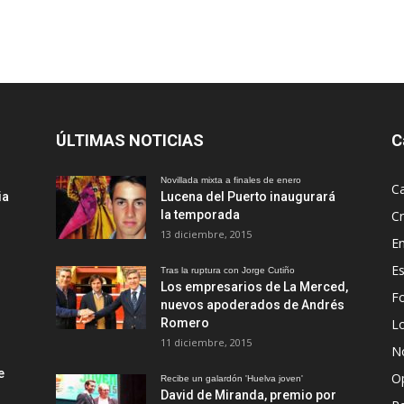
ÚLTIMAS NOTICIAS
C
Novillada mixta a finales de enero
Ca
ia
Lucena del Puerto inaugurará
la temporada
Cr
13 diciembre, 2015
En
Es
Tras la ruptura con Jorge Cutiño
Los empresarios de La Merced,
Fo
nuevos apoderados de Andrés
Romero
L
11 diciembre, 2015
No
e
O
Recibe un galardón 'Huelva joven'
David de Miranda, premio por