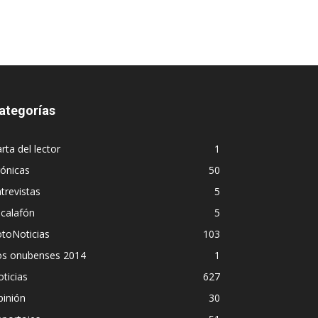
ategorías
rta del lector
1
ónicas
50
trevistas
5
calafón
5
toNoticias
103
os onubenses 2014
1
ticias
627
pinión
30