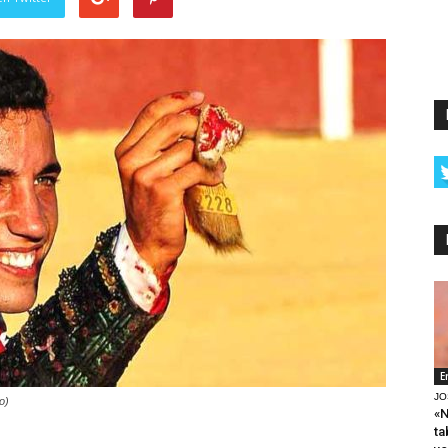
E
JO
o)
«N
ta