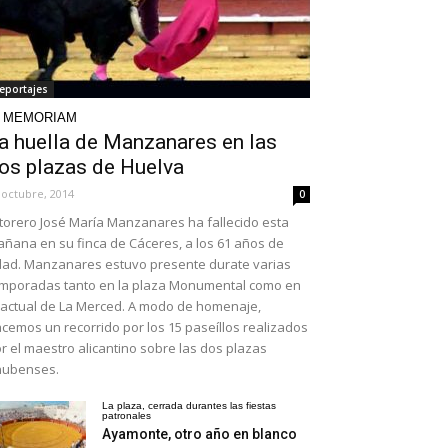
eportajes
N MEMORIAM
a huella de Manzanares en las
os plazas de Huelva
 octubre, 2014
0
 torero José María Manzanares ha fallecido esta
ñana en su finca de Cáceres, a los 61 años de
ad. Manzanares estuvo presente durate varias
mporadas tanto en la plaza Monumental como en
 actual de La Merced. A modo de homenaje,
cemos un recorrido por los 15 paseíllos realizados
r el maestro alicantino sobre las dos plazas
nubenses.
La plaza, cerrada durantes las fiestas
patronales
Ayamonte, otro año en blanco