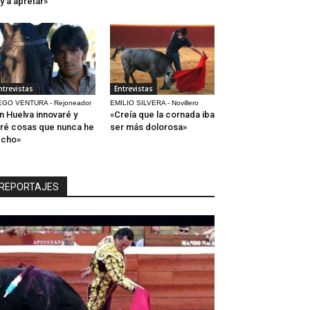
y a apretar»
ntrevistas
Entrevistas
EGO VENTURA - Rejoneador
EMILIO SILVERA - Novillero
n Huelva innovaré y
«Creía que la cornada iba
ré cosas que nunca he
ser más dolorosa»
echo»
REPORTAJES