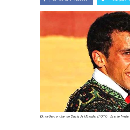
El novillero onubense David de Miranda. (FOTO: Vicente Meder