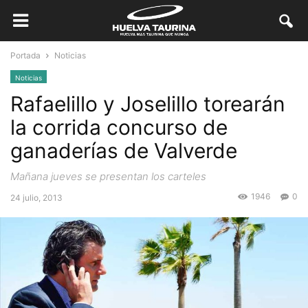
Portada
Noticias
Noticias
Rafaelillo y Joselillo torearán
la corrida concurso de
ganaderías de Valverde
Mañana jueves se presentan los carteles
1946
0
24 julio, 2013