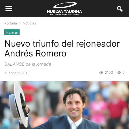
Portada
Noticias
Noticias
Nuevo triunfo del rejoneador
Andrés Romero
BALANCE de la jornada
2103
0
11 agosto, 2013