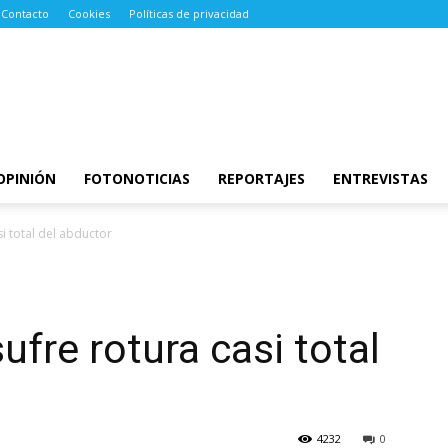
Contacto
Cookies
Políticas de privacidad
OPINIÓN
FOTONOTICIAS
REPORTAJES
ENTREVISTAS
i total del abductor
fre rotura casi total
4232
0