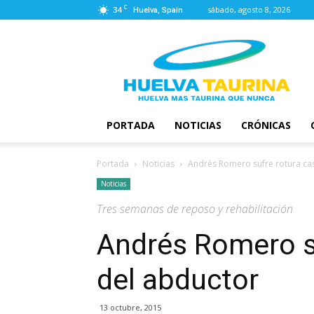
C
34
sábado, agosto 8, 2026
Huelva, Spain
Huelva
Taurina
PORTADA
NOTICIAS
CRÓNICAS
Portada
Noticias
Andrés Romero sufre rotura cas
Noticias
Tres semanas de reposo y rehabilitación
Andrés Romero su
del abductor
13 octubre, 2015