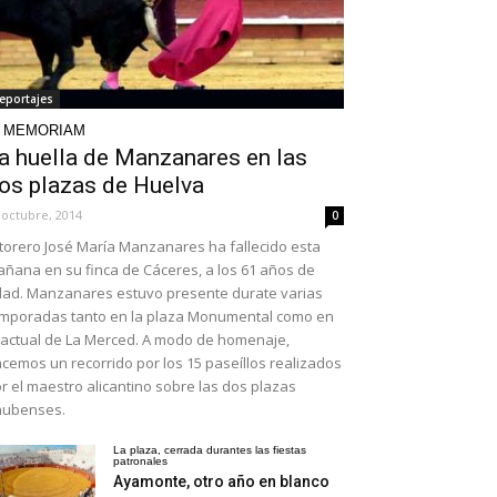
eportajes
N MEMORIAM
a huella de Manzanares en las
os plazas de Huelva
 octubre, 2014
0
 torero José María Manzanares ha fallecido esta
ñana en su finca de Cáceres, a los 61 años de
ad. Manzanares estuvo presente durate varias
mporadas tanto en la plaza Monumental como en
 actual de La Merced. A modo de homenaje,
cemos un recorrido por los 15 paseíllos realizados
r el maestro alicantino sobre las dos plazas
nubenses.
La plaza, cerrada durantes las fiestas
patronales
Ayamonte, otro año en blanco