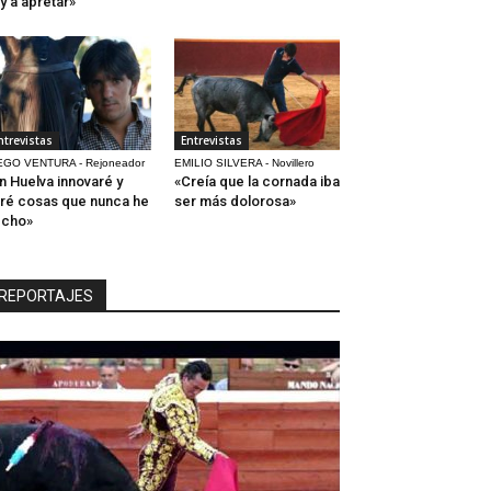
y a apretar»
ntrevistas
Entrevistas
EGO VENTURA - Rejoneador
EMILIO SILVERA - Novillero
n Huelva innovaré y
«Creía que la cornada iba
ré cosas que nunca he
ser más dolorosa»
echo»
REPORTAJES