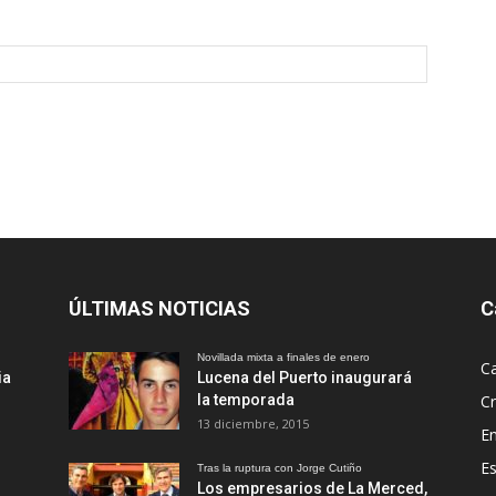
ÚLTIMAS NOTICIAS
C
Novillada mixta a finales de enero
Ca
ia
Lucena del Puerto inaugurará
la temporada
Cr
13 diciembre, 2015
En
Es
Tras la ruptura con Jorge Cutiño
Los empresarios de La Merced,