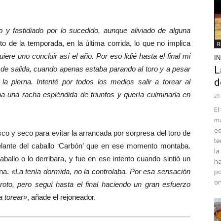
do y fastidiado por lo sucedido, aunque aliviado de alguna
de la temporada, en la última corrida, lo que no implica
R
ere uno concluir así el año. Por eso lidié hasta el final mi
I
L
 de salida, cuando apenas estaba parando al toro y a pesar
d
la pierna. Intenté por todos los medios salir a torear al
a una racha espléndida de triunfos y quería culminarla en
28
El
ma
ed
co y seco para evitar la arrancada por sorpresa del toro de
te
lante del caballo ‘Carbón’ que en ese momento montaba.
la
ballo o lo derribara, y fue en ese intento cuando sintió un
ha
rna.
«La tenía dormida, no la controlaba. Por esa sensación
po
o
oto, pero seguí hasta el final haciendo un gran esfuerzo
a torear»
, añade el rejoneador.