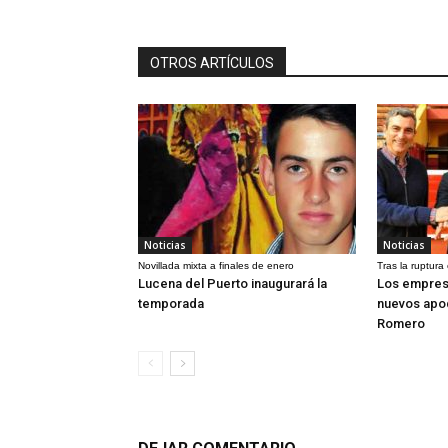
OTROS ARTÍCULOS
Noticias
Noticias
Novillada mixta a finales de enero
Tras la ruptura
Lucena del Puerto inaugurará la
Los empres
temporada
nuevos apo
Romero