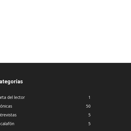
ategorías
rta del lector
1
ónicas
50
trevistas
5
calafón
5