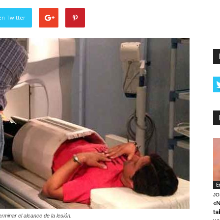
en Twitter
E
JO
«N
ta
inar el alcance de la lesión.