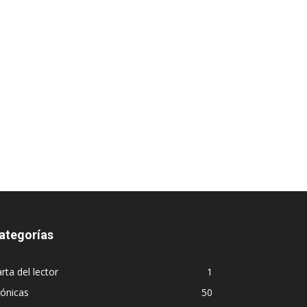
ategorías
rta del lector
1
ónicas
50