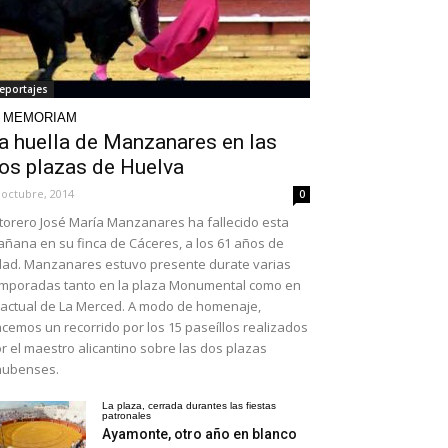
eportajes
N MEMORIAM
a huella de Manzanares en las
os plazas de Huelva
 octubre, 2014
0
 torero José María Manzanares ha fallecido esta
ñana en su finca de Cáceres, a los 61 años de
ad. Manzanares estuvo presente durate varias
mporadas tanto en la plaza Monumental como en
 actual de La Merced. A modo de homenaje,
cemos un recorrido por los 15 paseíllos realizados
r el maestro alicantino sobre las dos plazas
nubenses.
La plaza, cerrada durantes las fiestas
patronales
Ayamonte, otro año en blanco