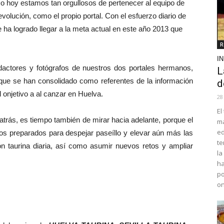
so hoy estamos tan orgullosos de pertenecer al equipo de
volución, como el propio portal. Con el esfuerzo diario de
e ha logrado llegar a la meta actual en este año 2013 que
R
I
ctores y fotógrafos de nuestros dos portales hermanos,
L
 que se han consolidado como referentes de la información
d
 onjetivo a al canzar en Huelva.
28
El
rás, es tiempo también de mirar hacia adelante, porque el
ma
ed
os preparados para despejar paseíllo y elevar aún más las
te
ión taurina diaria, así como asumir nuevos retos y ampliar
la
ha
po
o