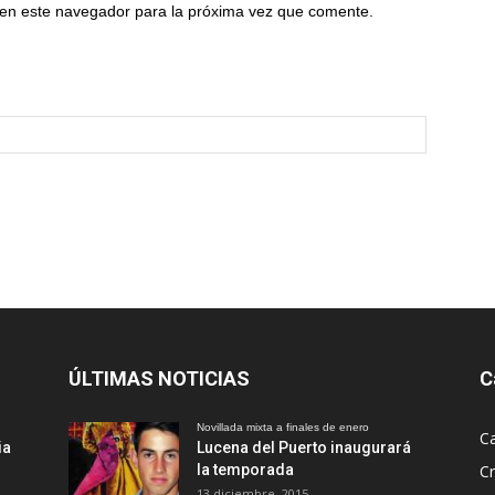
 en este navegador para la próxima vez que comente.
ÚLTIMAS NOTICIAS
C
Novillada mixta a finales de enero
Ca
ia
Lucena del Puerto inaugurará
la temporada
Cr
13 diciembre, 2015