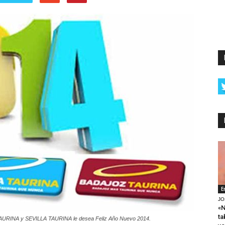
E
JO
«N
ta
AURINA y SEVILLA TAURINA le desea Feliz Año Nuevo 2014.