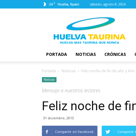
C
24
sábado, agosto 8, 2026
Huelva, Spain
Huelva
Taurina
PORTADA
NOTICIAS
CRÓNICAS
Portada
Noticias
Feliz noche de fin de año y Añ
Noticias
Mensaje a nuestros lectores
Feliz noche de f
31 diciembre, 2013
Compartir en Facebook
Compartir 