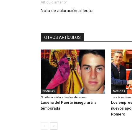
Artículo anterior
Nota de aclaración al lector
OTROS ARTÍCULOS
Noticias
Noticias
Novillada mixta a finales de enero
Tras la ruptura
Lucena del Puerto inaugurará la
Los empres
temporada
nuevos apo
Romero