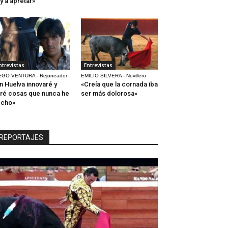
y a apretar»
ntrevistas
Entrevistas
EGO VENTURA - Rejoneador
EMILIO SILVERA - Novillero
n Huelva innovaré y
«Creía que la cornada iba
ré cosas que nunca he
ser más dolorosa»
echo»
REPORTAJES