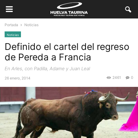
Portada
Noticias
Noticias
Definido el cartel del regreso
de Pereda a Francia
En Arles, con Padilla, Adame y Juan Leal
2461
0
26 enero, 2014