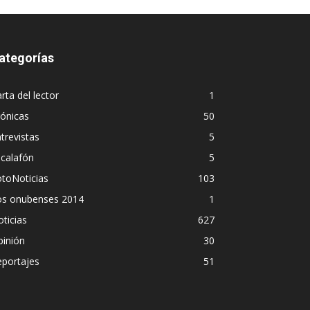
ategorías
rta del lector
1
ónicas
50
trevistas
5
calafón
5
toNoticias
103
os onubenses 2014
1
ticias
627
pinión
30
eportajes
51