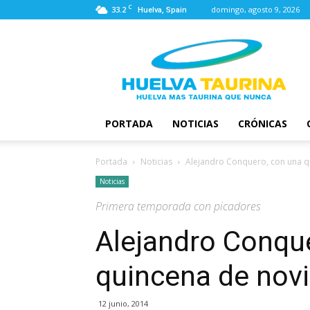
C
33.2
domingo, agosto 9, 2026
Huelva, Spain
Huelva
Taurina
PORTADA
NOTICIAS
CRÓNICAS
Portada
Noticias
Alejandro Conquero, con una qu
Noticias
Primera temporada con picadores
Alejandro Conqu
quincena de novi
12 junio, 2014