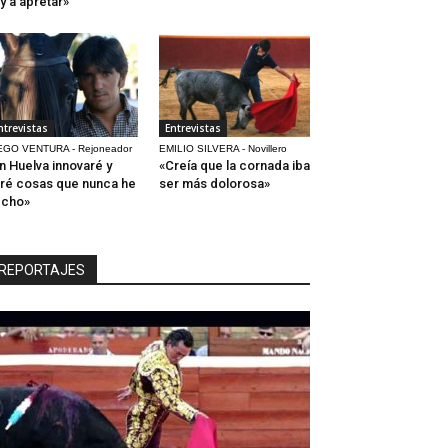
y a apretar»
ntrevistas
Entrevistas
EGO VENTURA - Rejoneador
EMILIO SILVERA - Novillero
n Huelva innovaré y
«Creía que la cornada iba
ré cosas que nunca he
ser más dolorosa»
echo»
REPORTAJES