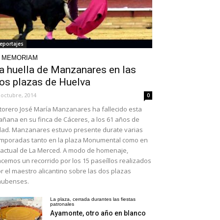
eportajes
N MEMORIAM
a huella de Manzanares en las
os plazas de Huelva
 octubre, 2014
0
 torero José María Manzanares ha fallecido esta
ñana en su finca de Cáceres, a los 61 años de
ad. Manzanares estuvo presente durate varias
mporadas tanto en la plaza Monumental como en
 actual de La Merced. A modo de homenaje,
cemos un recorrido por los 15 paseíllos realizados
r el maestro alicantino sobre las dos plazas
nubenses.
La plaza, cerrada durantes las fiestas
patronales
Ayamonte, otro año en blanco