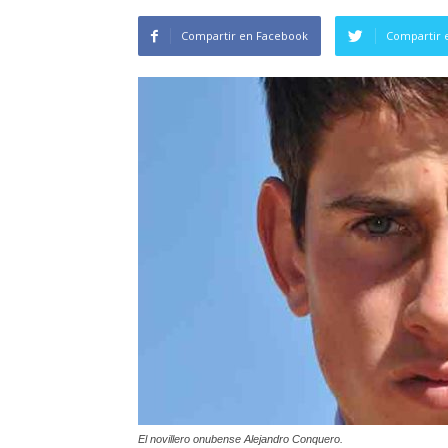
Compartir en Facebook
Compartir 
El novillero onubense Alejandro Conquero.