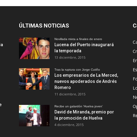
ÚLTIMAS NOTICIAS
C
Novillada mixta a finales de enero
Ca
ia
Lucena del Puerto inaugurará
la temporada
Cr
13 diciembre, 2015
En
Es
Tras la ruptura con Jorge Cutiño
Los empresarios de La Merced,
Fo
nuevos apoderados de Andrés
Romero
L
11 diciembre, 2015
No
e
O
Recibe un galardón 'Huelva joven'
David de Miranda, premio por
R
la promoción de Huelva
4 diciembre, 2015