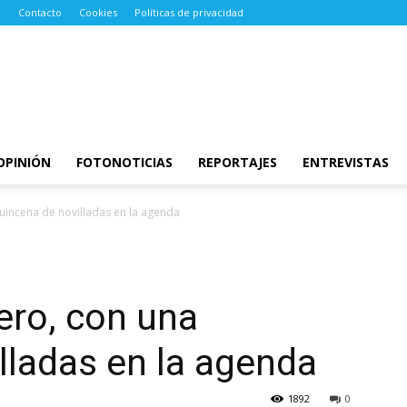
Contacto
Cookies
Políticas de privacidad
OPINIÓN
FOTONOTICIAS
REPORTAJES
ENTREVISTAS
incena de novilladas en la agenda
ero, con una
lladas en la agenda
1892
0