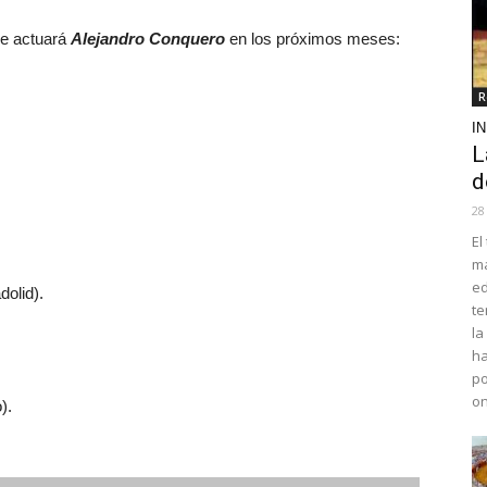
de actuará
Alejandro Conquero
en los próximos meses:
R
I
L
d
28
El
ma
ed
dolid).
te
la
ha
po
o
).