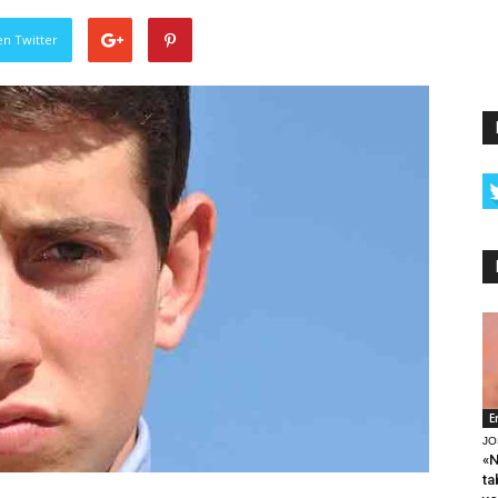
en Twitter
E
JO
«N
ta