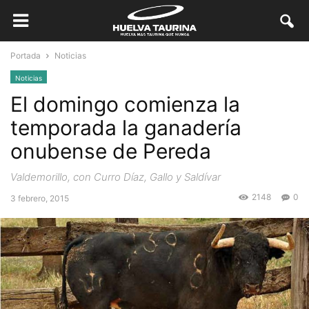
Portada
Noticias
Noticias
El domingo comienza la
temporada la ganadería
onubense de Pereda
Valdemorillo, con Curro Díaz, Gallo y Saldívar
2148
0
3 febrero, 2015