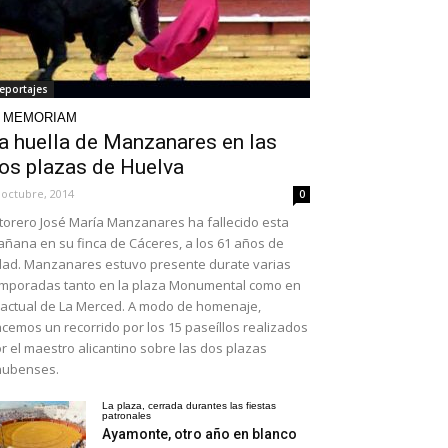
eportajes
N MEMORIAM
a huella de Manzanares en las
os plazas de Huelva
 octubre, 2014
0
 torero José María Manzanares ha fallecido esta
ñana en su finca de Cáceres, a los 61 años de
ad. Manzanares estuvo presente durate varias
mporadas tanto en la plaza Monumental como en
 actual de La Merced. A modo de homenaje,
cemos un recorrido por los 15 paseíllos realizados
r el maestro alicantino sobre las dos plazas
nubenses.
La plaza, cerrada durantes las fiestas
patronales
Ayamonte, otro año en blanco