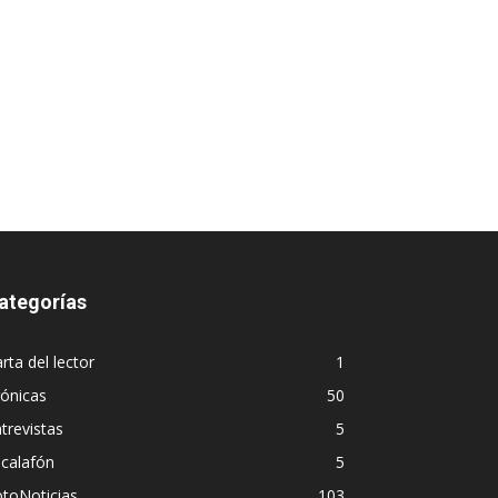
ategorías
rta del lector
1
ónicas
50
trevistas
5
calafón
5
toNoticias
103