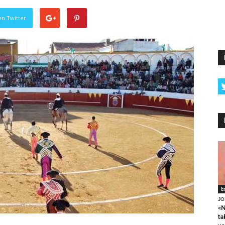
en Twitter
E
JO
«N
ta