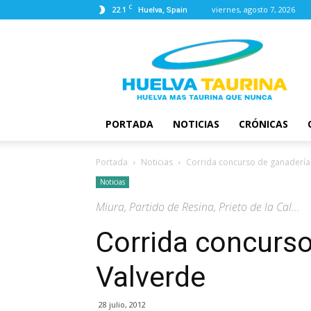
C
22.1
viernes, agosto 7, 2026
Huelva, Spain
Huelva
Taurina
PORTADA
NOTICIAS
CRÓNICAS
Portada
Noticias
Corrida concurso de ganadería
Noticias
Miura, Partido de Resina, Prieto de la Cal...
Corrida concurso
Valverde
28 julio, 2012