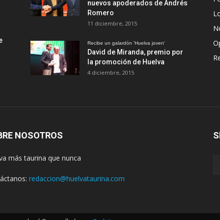
nuevos apoderados de Andrés
Romero
L
11 diciembre, 2015
No
e
O
Recibe un galardón 'Huelva joven'
David de Miranda, premio por
R
la promoción de Huelva
4 diciembre, 2015
BRE NOSOTROS
S
va más taurina que nunca
áctanos:
redaccion@huelvataurina.com