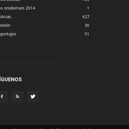
os onubenses 2014
1
ticias
627
pinión
30
eportajes
51
ÍGUENOS