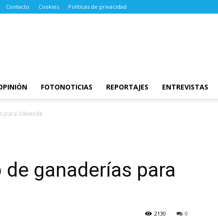
Contacto
Cookies
Políticas de privacidad
OPINIÓN
FOTONOTICIAS
REPORTAJES
ENTREVISTAS
s para Valverde
 de ganaderías para
2130
0