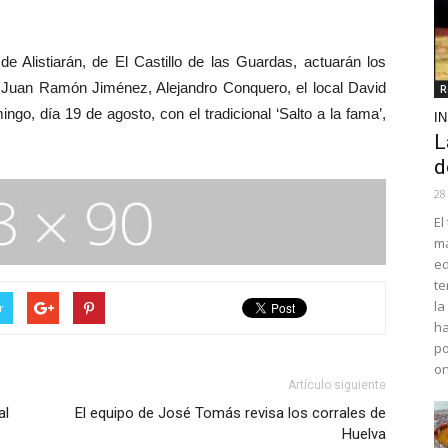
Alistiarán, de El Castillo de las Guardas, actuarán los
, Juan Ramón Jiménez, Alejandro Conquero, el local David
R
ngo, día 19 de agosto, con el tradicional ‘Salto a la fama’,
I
L
d
28
El
ma
ed
te
la
r
ha
po
o
Artículo siguiente
al
El equipo de José Tomás revisa los corrales de
Huelva