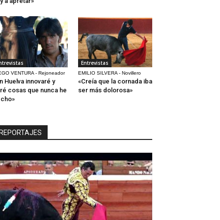
y a apretar»
ntrevistas
Entrevistas
EGO VENTURA - Rejoneador
EMILIO SILVERA - Novillero
n Huelva innovaré y
«Creía que la cornada iba
ré cosas que nunca he
ser más dolorosa»
echo»
REPORTAJES