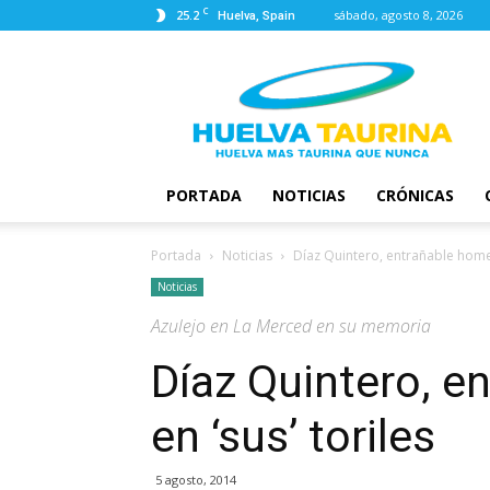
C
25.2
sábado, agosto 8, 2026
Huelva, Spain
Huelva
Taurina
PORTADA
NOTICIAS
CRÓNICAS
Portada
Noticias
Díaz Quintero, entrañable homen
Noticias
Azulejo en La Merced en su memoria
Díaz Quintero, e
en ‘sus’ toriles
5 agosto, 2014