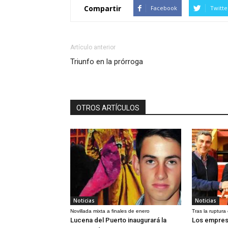
Compartir
Facebook
Twitte
Artículo anterior
Triunfo en la prórroga
OTROS ARTÍCULOS
Noticias
Noticias
Novillada mixta a finales de enero
Tras la ruptura
Lucena del Puerto inaugurará la
Los empres