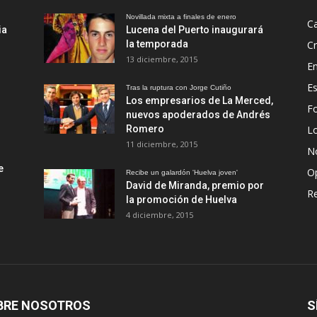
Novillada mixta a finales de enero
Ca
ia
Lucena del Puerto inaugurará
la temporada
Cr
13 diciembre, 2015
En
Es
Tras la ruptura con Jorge Cutiño
Los empresarios de La Merced,
Fo
nuevos apoderados de Andrés
Romero
L
11 diciembre, 2015
No
e
O
Recibe un galardón 'Huelva joven'
David de Miranda, premio por
R
la promoción de Huelva
4 diciembre, 2015
BRE NOSOTROS
S