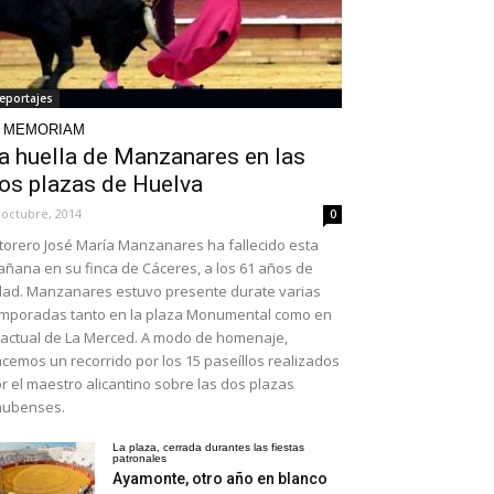
eportajes
N MEMORIAM
a huella de Manzanares en las
os plazas de Huelva
 octubre, 2014
0
 torero José María Manzanares ha fallecido esta
ñana en su finca de Cáceres, a los 61 años de
ad. Manzanares estuvo presente durate varias
mporadas tanto en la plaza Monumental como en
 actual de La Merced. A modo de homenaje,
cemos un recorrido por los 15 paseíllos realizados
r el maestro alicantino sobre las dos plazas
nubenses.
La plaza, cerrada durantes las fiestas
patronales
Ayamonte, otro año en blanco