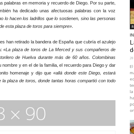
as palabras en memoria y recuerdo de Diego. Por su parte,
mbién ha dedicado unas afectuosas palabras con la voz
 no lo hacen los ladrillos que lo sostienen, sino las personas
 de esta plaza de toros para siempre»
.
R
I
L
s han retirado la bandera de España que cubría el azulejo
d
a:
«La plaza de toros de La Merced y sus compañeros de
, torilero de Huelva durante más de 60 años. Colombinas
28
 nombre y en el de la familia, el recuerdo para Diego y dar
El
ma
bonito homenaje y dijo que
«allá donde este Diego, estará
ed
de la plaza de toros, donde tantas horas compartió con todo
te
la
ha
po
o