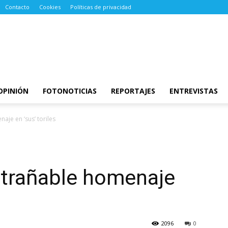
Contacto
Cookies
Políticas de privacidad
OPINIÓN
FOTONOTICIAS
REPORTAJES
ENTREVISTAS
aje en ‘sus’ toriles
ntrañable homenaje
2096
0