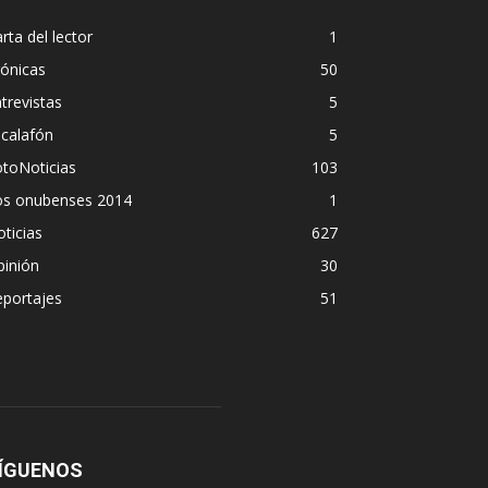
rta del lector
1
ónicas
50
trevistas
5
calafón
5
toNoticias
103
os onubenses 2014
1
ticias
627
pinión
30
eportajes
51
ÍGUENOS