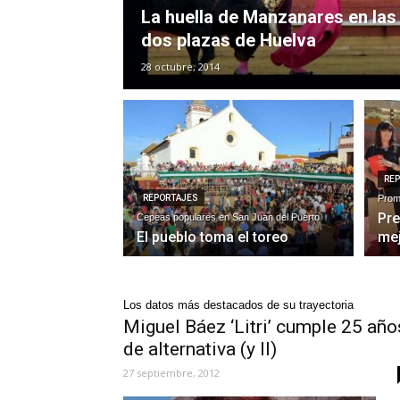
La huella de Manzanares en las
dos plazas de Huelva
28 octubre, 2014
RE
REPORTAJES
Prom
Pre
Cepeas populares en San Juan del Puerto
El pueblo toma el toreo
mej
Los datos más destacados de su trayectoria
Miguel Báez ‘Litri’ cumple 25 año
de alternativa (y II)
27 septiembre, 2012