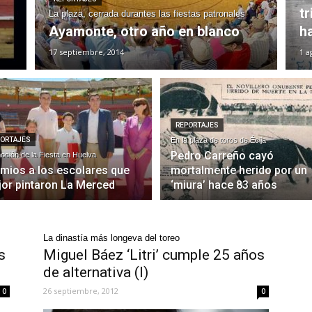
t
La plaza, cerrada durantes las fiestas patronales
Ayamonte, otro año en blanco
h
17 septiembre, 2014
1 a
REPORTAJES
PORTAJES
En la plaza de toros de Écija
Pedro Carreño cayó
oción de la Fiesta en Huelva
mios a los escolares que
mortalmente herido por un
or pintaron La Merced
‘miura’ hace 83 años
La dinastía más longeva del toreo
s
Miguel Báez ‘Litri’ cumple 25 años
de alternativa (I)
26 septiembre, 2012
0
0