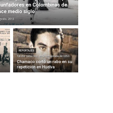
riunfadores en Colombinas de
ace medio siglo
gosto, 2013
REPORTAJES
Tal día como hoy, en la temporada de 1953
Chamaco cortó un rabo en su
repetición en Huelva