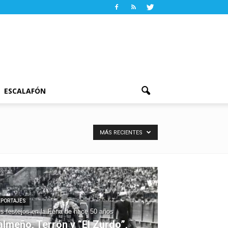
ESCALAFÓN
MÁS RECIENTES
EPORTAJES
s festejos en la Feria de hace 50 años
almeño, Terrón y “El Zurdo”,