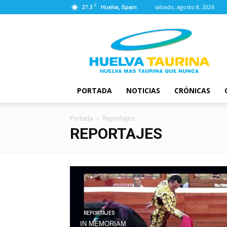
C
27.3
sábado, agosto 8, 2026
Huelva, Spain
Huelva
Taurina
PORTADA
NOTICIAS
CRÓNICAS
Portada
Reportajes
REPORTAJES
REPORTAJES
IN MEMORIAM