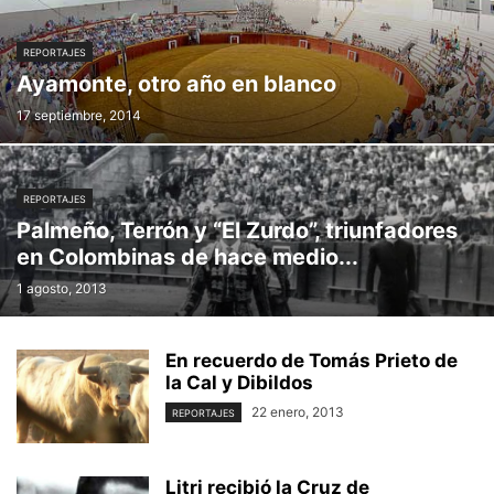
REPORTAJES
Ayamonte, otro año en blanco
17 septiembre, 2014
REPORTAJES
Palmeño, Terrón y “El Zurdo”, triunfadores
en Colombinas de hace medio...
1 agosto, 2013
En recuerdo de Tomás Prieto de
la Cal y Dibildos
22 enero, 2013
REPORTAJES
Litri recibió la Cruz de