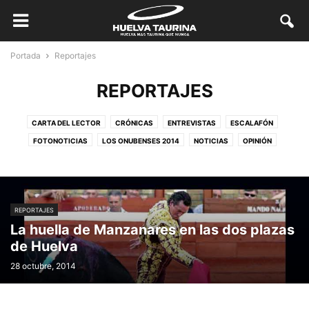
Portada
Reportajes
REPORTAJES
CARTA DEL LECTOR
CRÓNICAS
ENTREVISTAS
ESCALAFÓN
FOTONOTICIAS
LOS ONUBENSES 2014
NOTICIAS
OPINIÓN
REPORTAJES
SIN CATEGORÍA
REPORTAJES
La huella de Manzanares en las dos plazas
de Huelva
28 octubre, 2014